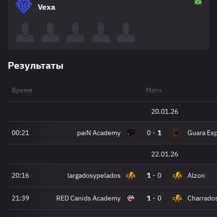
Vexa
Результаты
Время
Матч
20.01.26
00:21
paiN Academy
0
-
1
Guara Esp
22.01.26
20:16
largadosypelados
1
-
0
Alzon
21:39
RED Canids Academy
1
-
0
Charrado