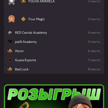
FOLHA AMARELA
2 место
Four Magic
3 место
RED Canids Academy
4 место
paiN Academy
5 место
Alzon
6 место
Guara Esports
7 место
Bad Luck
8 место