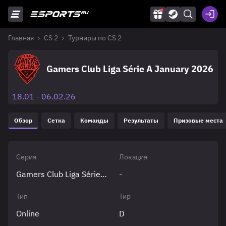
Главная
CS 2
Турниры по CS 2
Gamers Club Liga Série A January 2026
18.01 - 06.02.26
Обзор
Сетка
Команды
Результаты
Призовые места
Серия
Локация
Gamers Club Liga Série A
-
Тип
Тир
Online
D