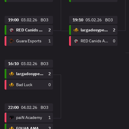
19:00
03.02.26
BO3
19:10
05.02.26
BO3
RED Canids Academy
2
largadosypelados
2
Guara Esports
1
RED Canids Academy
0
16:10
03.02.26
BO3
largadosypelados
2
Bad Luck
0
22:00
04.02.26
BO3
paiN Academy
1
FOLHA AMARELA
2