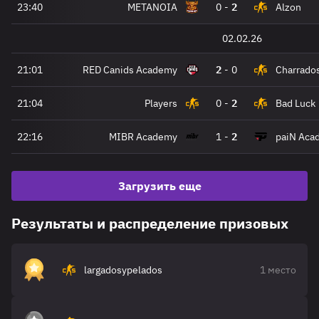
23:40
METANOIA
0
-
2
Alzon
02.02.26
21:01
RED Canids Academy
2
-
0
Charrado
21:04
Players
0
-
2
Bad Luck
22:16
MIBR Academy
1
-
2
paiN Aca
Загрузить еще
Результаты и распределение призовых
largadosypelados
1 место