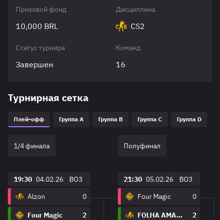
Призовой фонд
Дисциплина
10,000 BRL
CS2
Статус турнира
Команд
Завершен
16
Турнирная сетка
Плей-офф
Группа A
Группа B
Группа C
Группа D
1/4 финала
Полуфинал
19:30
04.02.26
BO3
21:30
05.02.26
BO3
Alzon
0
Four Magic
0
Four Magic
2
FOLHA AMARELA
2