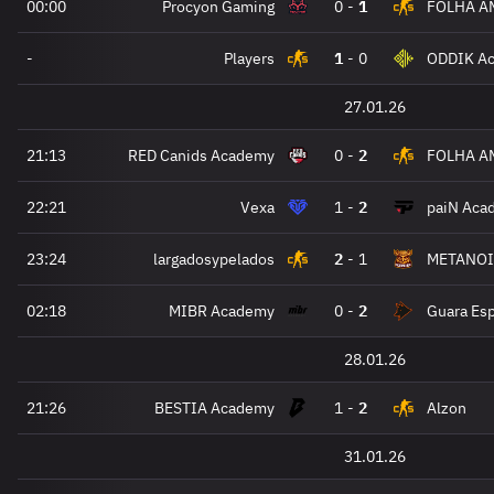
00:00
Procyon Gaming
0
-
1
FOLHA A
-
Players
1
-
0
ODDIK A
27.01.26
21:13
RED Canids Academy
0
-
2
FOLHA A
22:21
Vexa
1
-
2
paiN Aca
23:24
largadosypelados
2
-
1
METANOI
02:18
MIBR Academy
0
-
2
Guara Esp
28.01.26
21:26
BESTIA Academy
1
-
2
Alzon
31.01.26