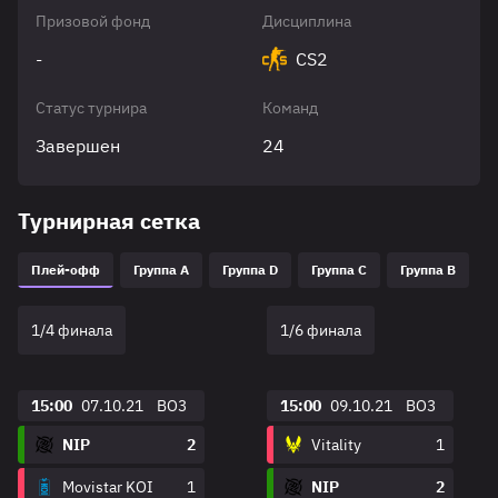
Призовой фонд
Дисциплина
-
CS2
Статус турнира
Команд
Завершен
24
Турнирная сетка
Плей-офф
Группа A
Группа D
Группа C
Группа B
1/4 финала
1/6 финала
15:00
07.10.21
BO3
15:00
09.10.21
BO3
NIP
2
Vitality
1
Movistar KOI
1
NIP
2