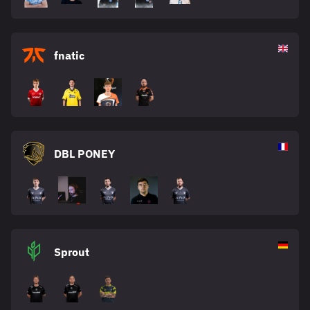
fnatic
DBL PONEY
Sprout