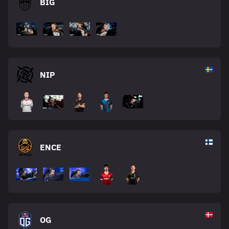
BIG
NIP
ENCE
OG