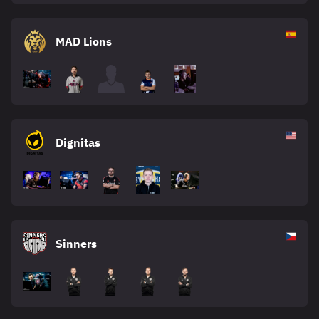
MAD Lions
Dignitas
Sinners