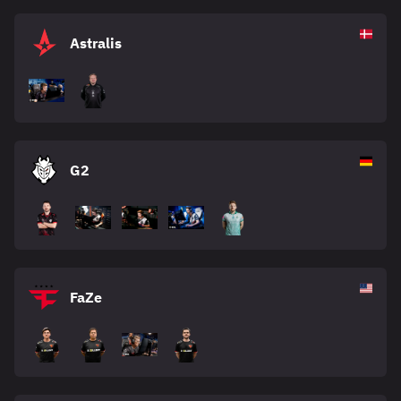
Astralis
G2
FaZe