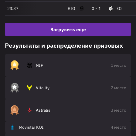
23:37
BIG
0
-
1
G2
Загрузить еще
Результаты и распределение призовых
NIP
1 место
Vitality
2 место
Astralis
3 место
Movistar KOI
4 место