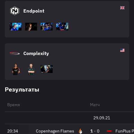
Endpoint
Complexity
Результаты
Время
Матч
29.09.21
20:34
Copenhagen Flames
1
-
0
FunPlus 