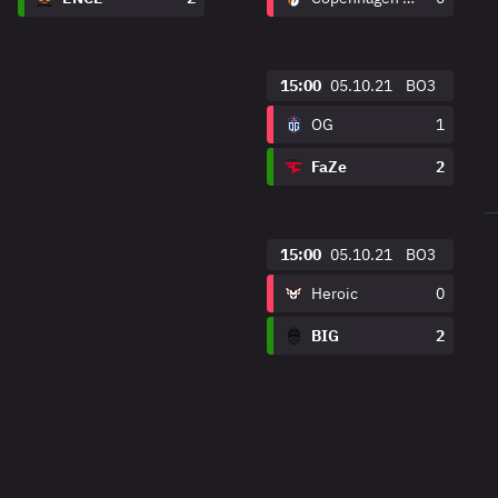
15:00
05.10.21
BO3
OG
1
FaZe
2
15:00
05.10.21
BO3
Heroic
0
BIG
2