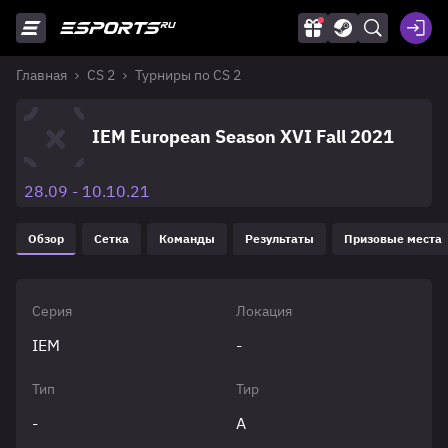
Главная
CS 2
Турниры по CS 2
IEM European Season XVI Fall 2021
28.09 - 10.10.21
Обзор
Сетка
Команды
Результаты
Призовые места
Серия
Локация
IEM
-
Тип
Тир
-
A