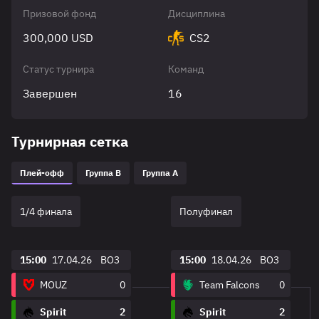
Призовой фонд
Дисциплина
300,000 USD
CS2
Статус турнира
Команд
Завершен
16
Турнирная сетка
Плей-офф
Группа B
Группа A
1/4 финала
Полуфинал
15:00
17.04.26
BO3
15:00
18.04.26
BO3
MOUZ
0
Team Falcons
0
Spirit
2
Spirit
2