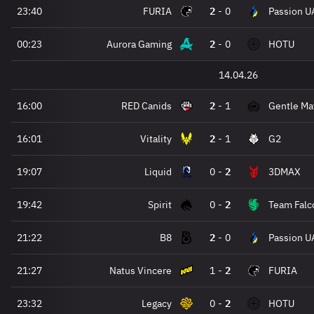
23:40
FURIA
2
-
0
Passion U
00:23
Aurora Gaming
2
-
0
HOTU
14.04.26
16:00
RED Canids
2
-
1
Gentle Ma
16:01
Vitality
2
-
1
G2
19:07
Liquid
0
-
2
3DMAX
19:42
Spirit
0
-
2
Team Falc
21:22
B8
2
-
0
Passion U
21:27
Natus Vincere
1
-
2
FURIA
23:32
Legacy
0
-
2
HOTU