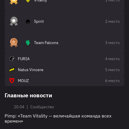
Vitality
1 место
Spirit
2 место
Team Falcons
3 место
FURIA
4 место
Natus Vincere
5 место
MOUZ
6 место
Главные новости
|
20.04
Сообщество
Pimp: «Team Vitality — величайшая команда всех
времен»