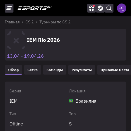
Главная
CS 2
Турниры по CS 2
IEM Rio 2026
13.04 - 19.04.26
Обзор
Сетка
Команды
Результаты
Призовые места
Серия
Локация
IEM
Бразилия
Тип
Тир
Offline
S