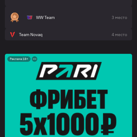
WW Team
3 место
Team Novaq
4 место
Реклама 18+