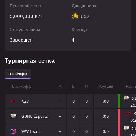
Призовой фонд
Дисциплина
5,000,000 KZT
CS2
Статус турнира
Команд
Завершен
4
Турнирная сетка
Плей-офф
Плей-офф
М
В
П
Раунды
Раун
G
K27
-
0
0
0:0
2:
GUN5 Esports
-
0
0
0:0
0:
G
WW Team
-
0
0
0:0
1: