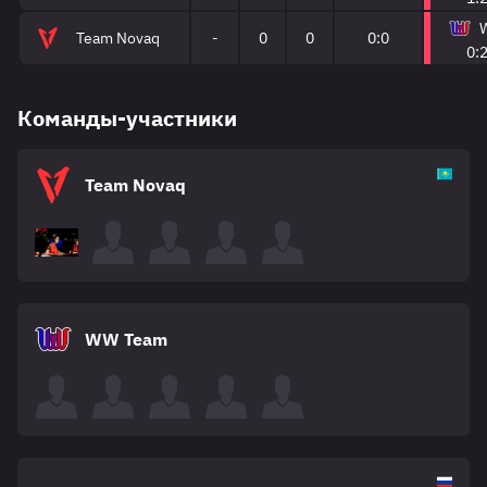
Team Novaq
-
0
0
0:0
0:
Команды-участники
Team Novaq
WW Team