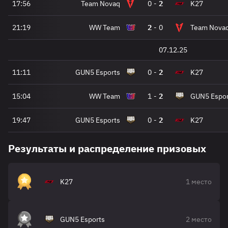
17:56
Team Novaq
0
-
2
K27
21:19
WW Team
2
-
0
Team Nova
07.12.25
11:11
GUN5 Esports
0
-
2
K27
15:04
WW Team
1
-
2
GUN5 Espor
19:47
GUN5 Esports
0
-
2
K27
Результаты и распределение призовых
K27
1 место
GUN5 Esports
2 место