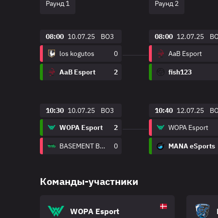
Раунд 1
Раунд 2
08:00
10.07.25
BO3
08:00
12.07.25
B
los kogutos
0
AaB Esport
AaB Esport
2
fish123
10:30
10.07.25
BO3
10:40
12.07.25
B
WOPA Esport
2
WOPA Esport
BASEMENT BOYS
0
MANA eSports
Команды-участники
WOPA Esport