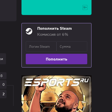
Пополнить Steam
Комиссия от 6%
ки
Гранд Финал
Пополнить
O3
0
2