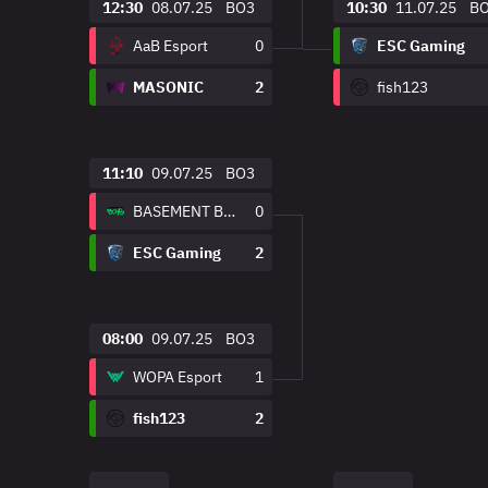
12:30
08.07.25
BO3
10:30
11.07.25
B
AaB Esport
0
ESC Gaming
MASONIC
2
fish123
11:10
09.07.25
BO3
BASEMENT BOYS
0
ESC Gaming
2
08:00
09.07.25
BO3
WOPA Esport
1
fish123
2