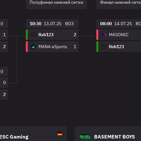
Полуфинал нижней сетки
Финал нижней сет
O3
10:30
13.07.25
BO3
08:00
14.07.25
B
1
fish123
2
MASONIC
2
MANA eSports
1
fish123
O3
0
2
ESC Gaming
BASEMENT BOYS