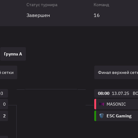
Статус турнира
Команд
Завершен
16
Группа A
 сетки
Финал верхней сет
O3
08:00
13.07.25
B
0
MASONIC
2
ESC Gaming