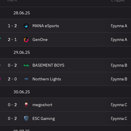
Матч
Стадия
28.06.25
1
-
2
MANA eSports
Группа A
2
-
1
GenOne
Группа A
29.06.25
0
-
2
BASEMENT BOYS
Группа B
2
-
0
Northern Lights
Группа B
30.06.25
0
-
2
megoshort
Группа C
0
-
2
ESC Gaming
Группа C