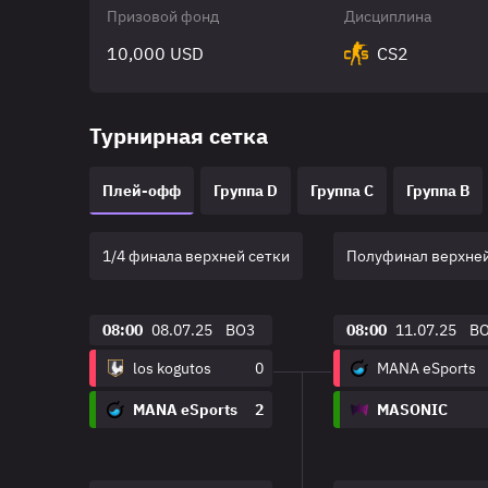
Призовой фонд
Дисциплина
10,000 USD
CS2
Турнирная сетка
Плей-офф
Группа D
Группа C
Группа B
1/4 финала верхней сетки
Полуфинал верхней
08:00
08.07.25
BO3
08:00
11.07.25
B
los kogutos
0
MANA eSports
MANA eSports
2
MASONIC