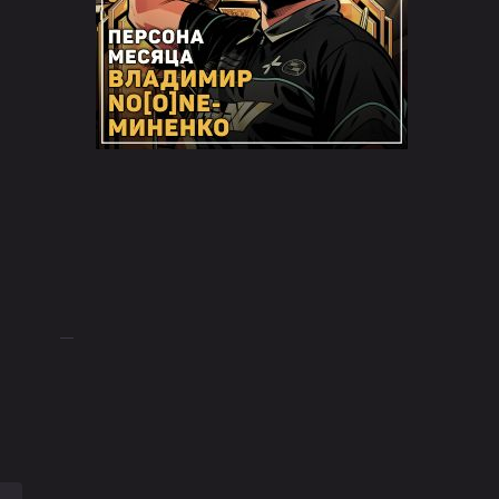
08:00
15.07.25
BO3
fish123
0
ESC Gaming
2