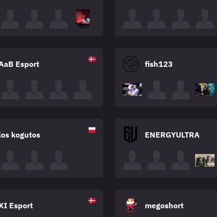
AaB Esport
fish123
los kogutos
ENERGYULTRA
XI Esport
megoshort