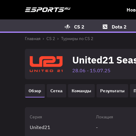
Нов
CS 2
Dota 2
Главная
CS 2
Турниры по CS 2
United21 Sea
28.06 - 15.07.25
Обзор
Сетка
Команды
Результаты
Серия
Локация
United21
-