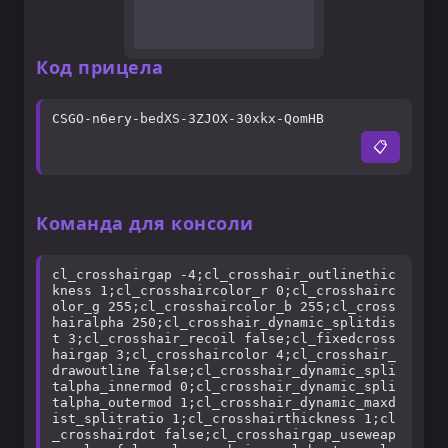
Код прицела
CSGO-n6ery-bedXS-3ZJOX-30xkx-QomHB
📋
Команда для консоли
cl_crosshairgap -4;cl_crosshair_outlinethic
kness 1;cl_crosshaircolor_r 0;cl_crosshairc
olor_g 255;cl_crosshaircolor_b 255;cl_cross
hairalpha 250;cl_crosshair_dynamic_splitdis
t 3;cl_crosshair_recoil false;cl_fixedcross
hairgap 3;cl_crosshaircolor 4;cl_crosshair_
drawoutline false;cl_crosshair_dynamic_spli
talpha_innermod 0;cl_crosshair_dynamic_spli
talpha_outermod 1;cl_crosshair_dynamic_maxd
ist_splitratio 1;cl_crosshairthickness 1;cl
_crosshairdot false;cl_crosshairgap_useweap