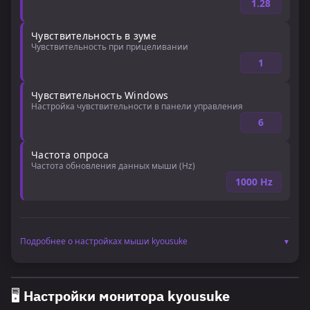
1.28
Чувствительность в зуме
Чувствительность при прицеливании
1
Чувствительность Windows
Настройка чувствительности в панели управления
6
Частота опроса
Частота обновления данных мыши (Hz)
1000 Hz
Подробнее о настройках мыши kyousuke
▼
Плавность и точность движений обеспечивают настройки
мыши kyousuke (Максим "kyousuke" Лукин) для CS2/CS:GO.
🖥️ Настройки монитора kyousuke
Поклонники часто выясняют, какие настройки мыши у
Киосуке, чтобы понять его подход к наводке и