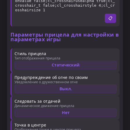
onvalue false;cl_crosshairusealpha true;cl_
crosshair_t false;cl_crosshairstyle 4;cl_cr
osshairsize 1
📋
Параметры прицела для настройки в
параметрах игры
Стиль прицела
Тип отображения прицела
Статический
Предупреждение об огне по своим
Уведомление о дружественном огне
Выкл.
Следовать за отдачей
Динамическое движение прицела
Нет
Точка в центре
Отображение точки в центре прицела