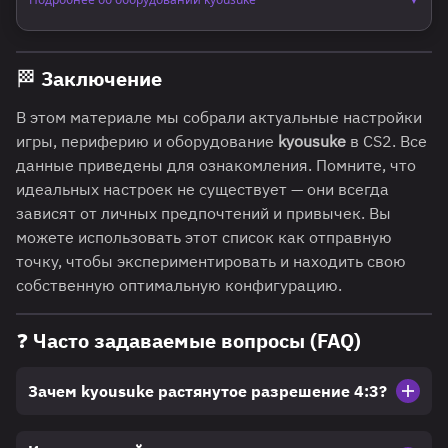
▼
Профессиональная периферия помогает достигать
стабильных результатов, поэтому девайсы kyousuke (Максим
🏁 Заключение
"kyousuke" Лукин) для CS2/CS:GO всегда на слуху.
Качественные настройки и оборудование Максима Лукина
В этом материале мы собрали актуальные настройки
позволяют ему полностью раскрывать свой потенциал на
сервере. Если вам интересно, какая мышка, клавиатура,
игры, периферию и оборудование
kyousuke
в CS2. Все
наушники и коврик у Киосуке, стоит изучить его актуальный
данные приведены для ознакомления. Помните, что
выбор устройств. Многие стремятся собрать полный
идеальных настроек не существует — они всегда
геймерский набор Киосуке кс2, чтобы играть на том же
оборудовании, что и профессионал. Понимая, как собрать
зависят от личных предпочтений и привычек. Вы
игровые девайсы как у Киосуке, вы сможете укомплектовать
можете использовать этот список как отправную
свое место надежными инструментами. Выбирая игровые
точку, чтобы экспериментировать и находить свою
девайсы Киосуке, вы ориентируетесь на опыт топового
игрока нового поколения.
собственную оптимальную конфигурацию.
❓ Часто задаваемые вопросы (FAQ)
Зачем kyousuke растянутое разрешение 4:3?