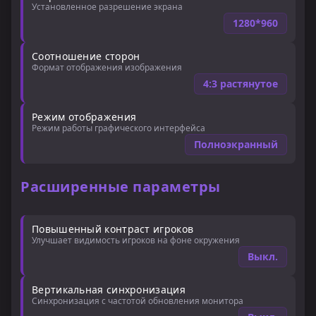
Установленное разрешение экрана
Киосуке кс2, чтобы визуально освободить пространство во
1280*960
время игры. Если вам интересно, как сделать положение
рук как у Киосуке, стоит обратить внимание на его
специфические консольные команды. Применяя
Соотношение сторон
настройки рук Киосуке, вы адаптируете свой интерфейс
Формат отображения изображения
под стиль игры молодого профессионала.
4:3 растянутое
Режим отображения
Режим работы графического интерфейса
Полноэкранный
Расширенные параметры
Повышенный контраст игроков
Улучшает видимость игроков на фоне окружения
Выкл.
Вертикальная синхронизация
Синхронизация с частотой обновления монитора