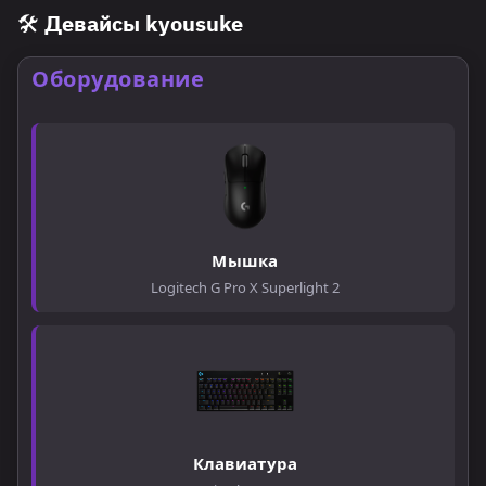
обеспечивают настройки радара (миникарты) kyousuke
🛠️ Девайсы kyousuke
(Максим "kyousuke" Лукин) для CS2/CS:GO. Изучив, какие
настройки радара у Киосуке, игроки могут настроить его
масштаб так, чтобы видеть все ключевые позиции.
Оборудование
Профессиональные настройки радара Максима Лукина
помогают лучше ориентироваться в таймингах и
перемещениях команды. Если вы хотите узнать, как сделать
настройки радара как у Киосуке, вам пригодится его
актуальный конфиг радара Киосуке. Правильно подобранные
размер, масштаб и позиция радара Киосуке кс2 делают этот
элемент интерфейса максимально полезным.
Мышка
Logitech G Pro X Superlight 2
Клавиатура