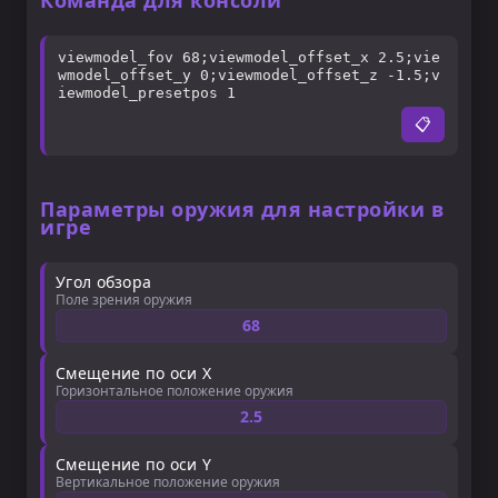
Команда для консоли
viewmodel_fov 68;viewmodel_offset_x 2.5;vie
wmodel_offset_y 0;viewmodel_offset_z -1.5;v
iewmodel_presetpos 1
📋
Параметры оружия для настройки в
игре
Угол обзора
Поле зрения оружия
68
Смещение по оси X
Горизонтальное положение оружия
2.5
Смещение по оси Y
Вертикальное положение оружия