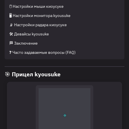
🖱️ Настройки мыши киоусуке
🖥️ Настройки монитора kyousuke
📡 Настройки радара киоусуке
🛠️ Девайсы kyousuke
🏁 Заключение
❓ Часто задаваемые вопросы (FAQ)
🎯 Прицел kyousuke