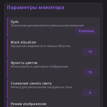
микрокорректировкам прицела. Используя настройки мыши
Параметры монитора
Максима Лукина, можно значительно сократить время на
подбор собственного удобного управления. Если вы хотите
разобраться, как сделать настройки мышки как у Киосуке,
стоит обратить внимание на его значения
DyAc
Технология динамического уменьшения размытия
чувствительности. Часто пользователи ищут настройки DPI и
чувствительности Киосуке, чтобы добиться такого же отклика
Premium
курсора в игре. Правильно выставленная чувствительность
мышки Киосуке кс2 является важным элементом его
Black eQualizer
соревновательной подготовки.
Улучшение видимости в темных областях
15
Яркость цветов
Интенсивность цветового отображения
15
Снижение синего света
Фильтр для уменьшения нагрузки на глаза
0
Режим изображения