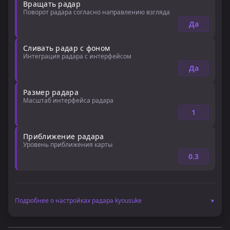
Вращать радар
киберспортивные задачи.
Поворот радара согласно направлению взгляда
Да
Сливать радар с фоном
Интеграция радара с интерфейсом
Да
Размер радара
Масштаб интерфейса радара
1
Приближение радара
Уровень приближения карты
0.3
Подробнее о настройках радара kyousuke
▼
Эффективное считывание информации с миникарты