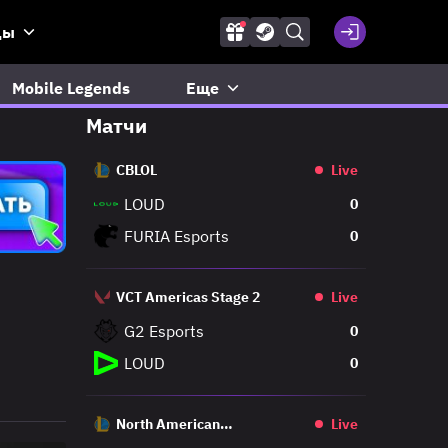
ды
Mobile Legends
Еще
Матчи
CBLOL
Live
LOUD
0
FURIA Esports
0
VCT Americas Stage 2
Live
G2 Esports
0
LOUD
0
North American
Live
Challengers League