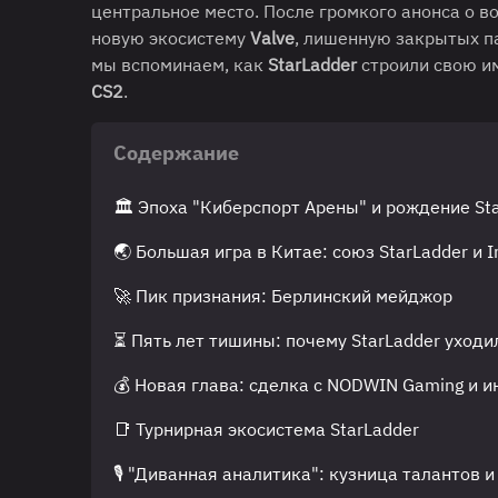
центральное место. После громкого анонса о в
новую экосистему
Valve
, лишенную закрытых па
мы вспоминаем, как
StarLadder
строили свою и
CS2
.
Содержание
🏛 Эпоха "Киберспорт Арены" и рождение St
🌏 Большая игра в Китае: союз StarLadder и
🚀 Пик признания: Берлинский мейджор
⏳ Пять лет тишины: почему StarLadder уходи
💰 Новая глава: сделка с NODWIN Gaming и 
📑 Турнирная экосистема StarLadder
🎙 "Диванная аналитика": кузница талантов и