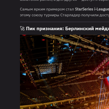
Самым ярким примером стал
StarSeries i-Leagu
этому союзу турниры Старладер получили досту
🚀 Пик признания: Берлинский мей