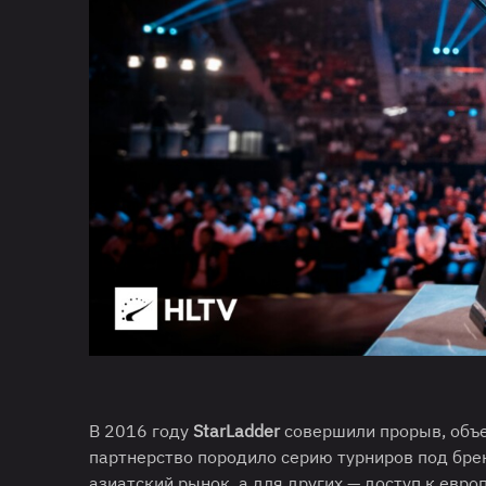
В 2016 году
StarLadder
совершили прорыв, объ
партнерство породило серию турниров под бр
азиатский рынок, а для других — доступ к евр