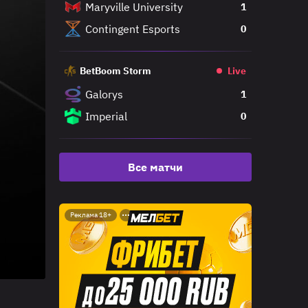
Maryville University
1
Contingent Esports
0
BetBoom Storm
Live
Galorys
1
Imperial
0
Все матчи
Реклама 18+