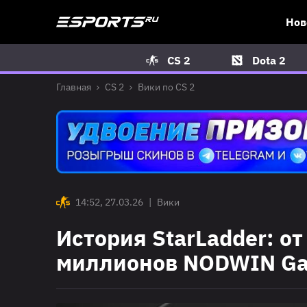
Нов
CS 2
Dota 2
Главная
CS 2
Вики по CS 2
14:52, 27.03.26
|
Вики
История StarLadder: о
миллионов NODWIN G