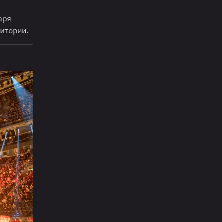
аря
итории.