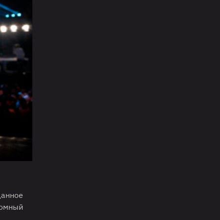
Данное
ромный