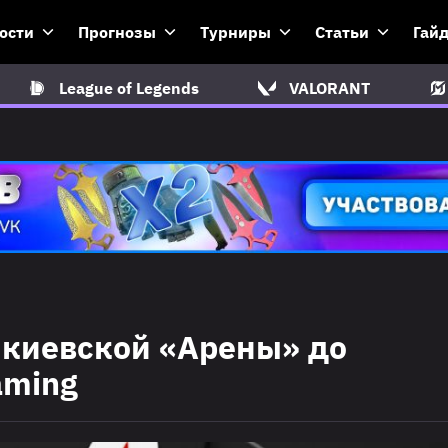
ости
Прогнозы
Турниры
Статьи
Гай
League of Legends
VALORANT
т киевской «Арены» до
aming