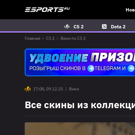
Нов
CS 2
Dota 2
Главная
CS 2
Вики по CS 2
17:08, 09.12.25
|
Вики
Все скины из коллекци