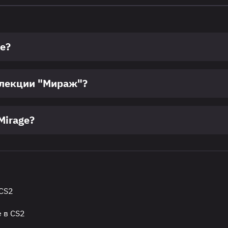
e?
ллекции "Мираж"?
Mirage?
 CS2
e в CS2