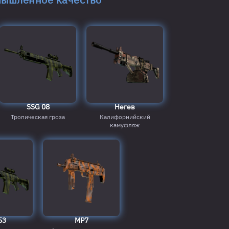
SSG 08
Негев
Тропическая гроза
Калифорнийский
камуфляж
53
MP7