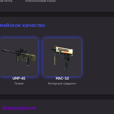
ая сетка
Апельсиновая корка
мейское качество
UMP-45
MAC-10
Пламя
Янтарный градиент
Запрещённое