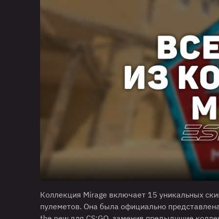
Коллекция Mirage включает 15 уникальных скин
пулеметов. Она была официально представлена 2
the new для CS:GO, заменив предыдущие колле