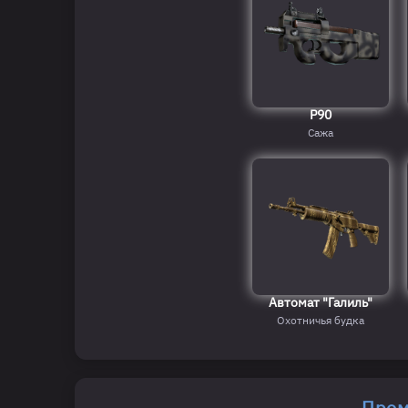
P90
Сажа
Автомат "Галиль"
Охотничья будка
Пром