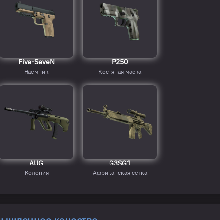
Five-SeveN
P250
Наемник
Костяная маска
AUG
G3SG1
Колония
Африканская сетка
ышленное качество