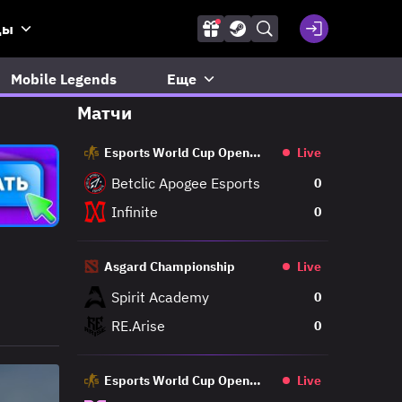
ды
Mobile Legends
Еще
Матчи
Esports World Cup Open
Live
Qualifier
Betclic Apogee Esports
0
Infinite
0
Asgard Championship
Live
Spirit Academy
0
RE.Arise
0
Esports World Cup Open
Live
Qualifier