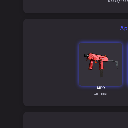
Крокодилов
Ар
MP9
Хот-род