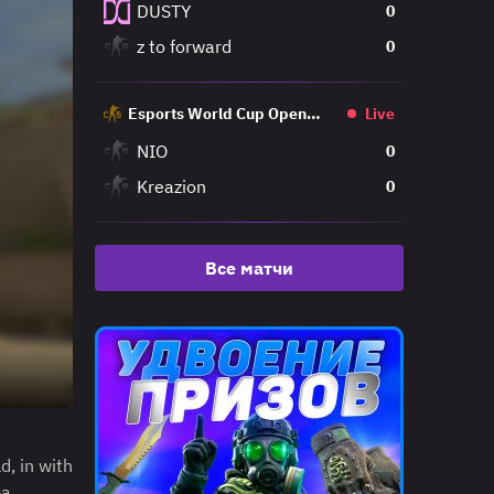
DUSTY
0
z to forward
0
Esports World Cup Open
Live
Qualifier
NIO
0
Kreazion
0
Все матчи
, in with
ра