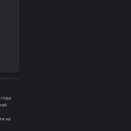
 года
кий
ти на