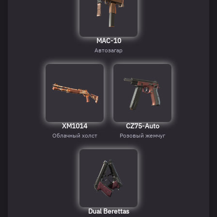
MAC-10
Автозагар
XM1014
CZ75-Auto
Облачный холст
Розовый жемчуг
Dual Berettas