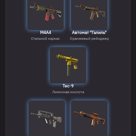
M4A4
Автомат "Галиль"
Стальной каркас
Оранжевый рейнджер
Tec-9
Лимонная кислота