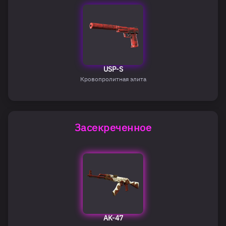
USP-S
Кровопролитная элита
Засекреченное
AK-47