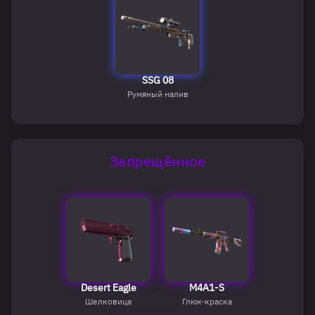
SSG 08
Румяный налив
Запрещённое
Desert Eagle
M4A1-S
Шелковица
Глюк-краска