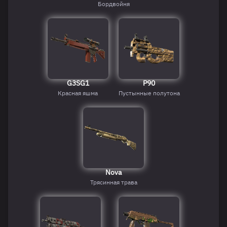
Бордвойня
G3SG1
P90
Красная яшма
Пустынные полутона
Nova
Трясинная трава