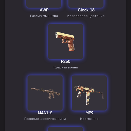
AWP
Glock-18
Разлив мышьяка
Коралловое цветение
P250
Красная волна
M4A1-S
MP9
Розовые шестигранники
Кромсание