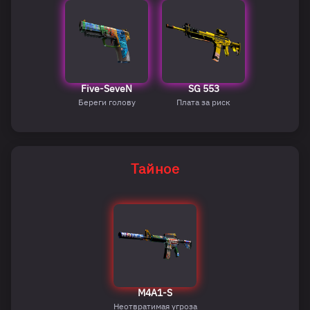
Five-SeveN
SG 553
Береги голову
Плата за риск
Тайное
M4A1-S
Неотвратимая угроза