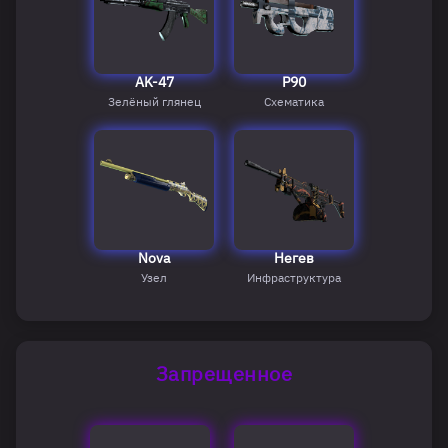
AK-47
P90
Зелёный глянец
Схематика
Nova
Негев
Узел
Инфраструктура
Запрещенное