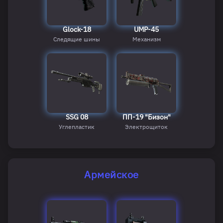
Glock-18
UMP-45
Следящие шины
Механизм
SSG 08
ПП-19 "Бизон"
Углепластик
Электрощиток
Армейское