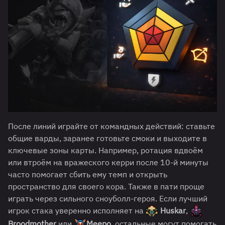
После линий играйте от командных действий: ставьте
общие варды, заранее готовьте смоки и выходите в
ключевые зоны карты. Например, ротация вдвоём
или втроём на вражеского керри после 10-й минуты
часто помогает сбить ему темп и открыть
пространство для своего кора. Также в пати проще
играть через сильного сноуболл-героя. Если лучший
игрок стака уверенно исполняет на
Huskar
,
Broodmother
или
Meepo
, остальные могут помогать