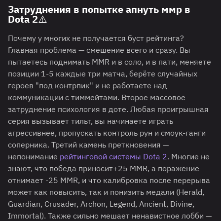
Затруднения в попытке апнуть ммр в
Dota 2⚠️
Почему у многих не получается буст рейтинга?
Главная проблема — смешение всего и сразу. Вы
пытаетесь поднимать MMR и в соло, и в пати, меняете
позиции 1-5 каждые три матча, берёте случайных
героев "под контрпик" и не работаете над
коммуникации с тиммейтами. Второе массовое
затруднение психология в доте. Любая проигрышная
серия вызывает тильт, вы начинаете играть
агрессивнее, пропускать контроль рун и смоук-ганги
соперника. Третий камень преткновения —
непонимание
рейтинговой системы Dota 2
. Многие не
знают, что победа приносит+25 MMR, а поражение
отнимает -25 MMR, и что калибровка после перерыва
может как повысить, так и понизить медали (Herald,
Guardian, Crusader, Archon, Legend, Ancient, Divine,
Immortal). Также сильно мешает ненавистное лобби —