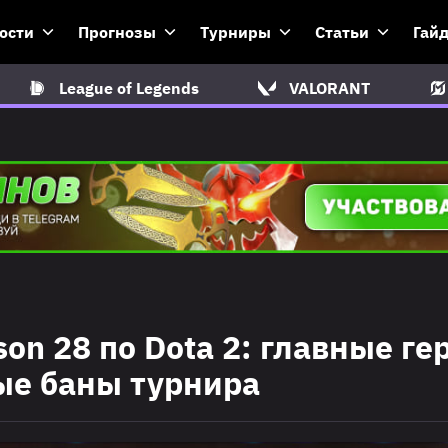
ости
Прогнозы
Турниры
Статьи
Гай
League of Legends
VALORANT
on 28 по Dota 2: главные ге
ые баны турнира