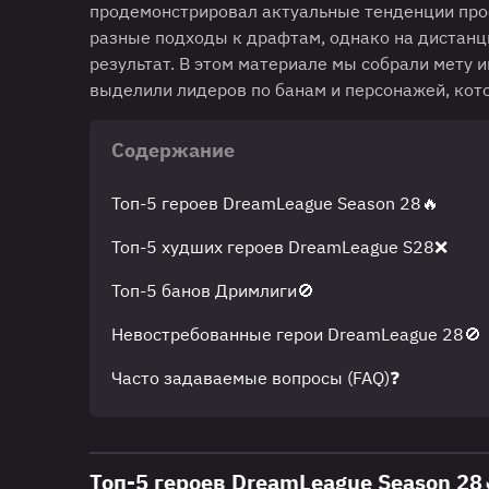
продемонстрировал актуальные тенденции про
разные подходы к драфтам, однако на дистанц
результат. В этом материале мы собрали мету 
выделили лидеров по банам и персонажей, кото
Содержание
Топ-5 героев DreamLeague Season 28🔥
Топ-5 худших героев DreamLeague S28❌
Топ-5 банов Дримлиги🚫
Невостребованные герои DreamLeague 28🚫
Часто задаваемые вопросы (FAQ)❓
Топ-5 героев DreamLeague Season 28