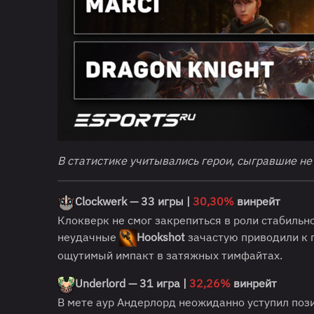
В статистике учитывались герои, сыгравшие не
Clockwerk — 33 игры |
30,30%
винрейт
Клокверк не смог закрепиться в роли стабильн
неудачные
Hookshot
зачастую приводили к п
ощутимый импакт в затяжных тимфайтах.
Underlord — 31 игра |
32,26%
винрейт
В мете аур Андерлорд неожиданно уступил поз