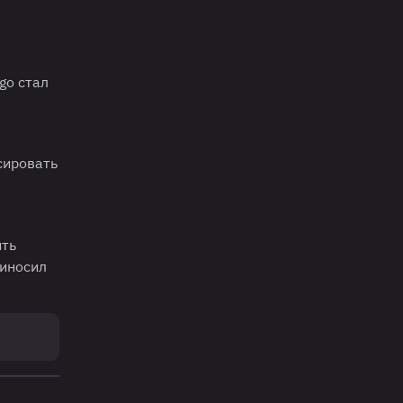
go стал
сировать
ить
риносил