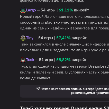
фокуса ключевой цели соперника.
Largo
— 54 игры |
61,11%
винрейт
Новый герой Ларго чаще всего использовался 
способный стабильно участвовать в тимфайтах 
одним из самых надёжных вариантов для позиц
Tiny
— 54 игры |
57,41%
винрейт
Тини закрепился в числе сильнейших мидеров и
ключевые цели и задавать темп игры уже с ран
Tusk
— 51 игра |
58,82%
винрейт
Туск стал одной из лучших четвёрок DreamLeag
киллы и полезный сейв. В условиях частых ран
команде импакт.
💡
Нажав на героев из списка, вы перейдёте на 
рекомендуемые предметы
Топ-5 худших героев DreamLeague S