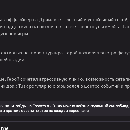
как оффлейнер на Дримлиге. Плотный и устойчивый герой,
и поддерживать союзников за счёт своего ультимейта. Lar
ионной игры.
 активных четвёрок турнира. Герой позволял быстро фоку
ней стадии.
ue. Герой сочетал агрессивную линию, возможность сетап
них драк Tusk регулярно оказывался в центре событий и п
их мини-гайды на Esports.ru.
В них можно найти актуальный скиллбилд,
 и краткие советы по игре на каждом персонаже
28❌