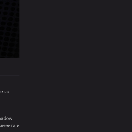
четал
Shadow
имейта и