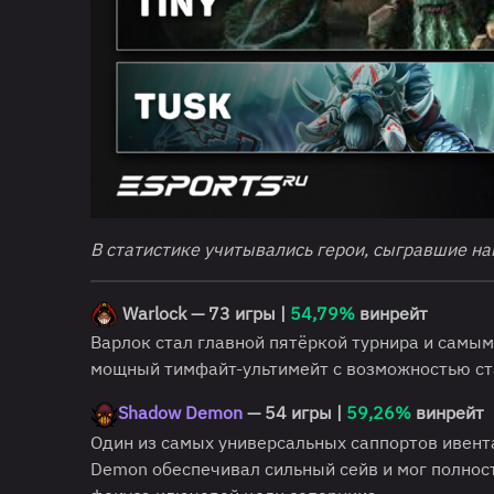
В статистике учитывались герои, сыгравшие н
Warlock — 73 игры |
54,79%
винрейт
Варлок стал главной пятёркой турнира и самы
мощный тимфайт-ультимейт с возможностью ст
Shadow Demon
— 54 игры |
59,26%
винрейт
Один из самых универсальных саппортов ивента
Demon обеспечивал сильный сейв и мог полност