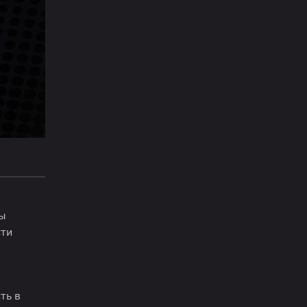
ры
сти
ть в