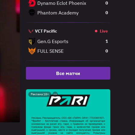
Dynamo Eclot Phoenix
0
Phantom Academy
0
VCT Pacific
Live
Gen.G Esports
1
FULL SENSE
0
Все матчи
Реклама 18+