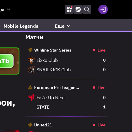
ды
Mobile Legends
Еще
Матчи
Winline Star Series
Live
Lixxx Club
0
SNAILKICK Club
0
European Pro League
Live
Regular
FaZe Up Next
0
рои,
STATE
1
United21
Live