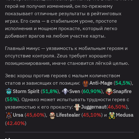
герой не получил изменений, он по-прежнему
показывает отличные результаты в рейтинговых
играх. Его сила — в стабильном уроне, простоте
исполнения и мощном прокасте, который легко
добивает врагов на любом участке карты.
Главный минус — уязвимость к мобильным героям и
отсутствие контроля. Zeus требует хорошего
позиционирования, иначе становится лёгкой целью.
Зевс хорош против героев с малым количеством
статов и зависящих от позиции:
Anti-Mage
(
54,5%
),
Storm Spirit
(
51,8%
),
Sven
(
60,90%
),
Snapfire
(
55%
). Однако может испытывать трудности герев с
уязвимостью к его прокасту:
Juggernaut
(
4
6,50%
),
Ursa
(
45,60%
),
Lifestealer
(
45,10%
) и
Medusa
(
42.40%
)