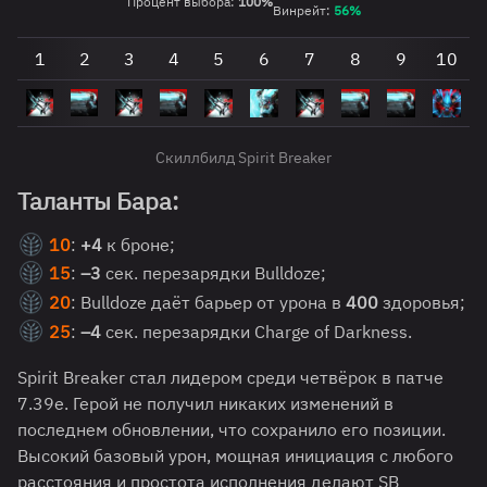
Процент выбора:
100%
Винрейт:
5
6
%
1
2
3
4
5
6
7
8
9
10
Скиллбилд Spirit Breaker
Таланты Бара:
10
:
+4
к броне;
15
:
–3
сек. перезарядки Bulldoze;
20
: Bulldoze даёт барьер от урона в
400
здоровья;
25
:
–4
сек. перезарядки Charge of Darkness.
Spirit Breaker стал лидером среди четвёрок в патче
7.39e. Герой не получил никаких изменений в
последнем обновлении, что сохранило его позиции.
Высокий базовый урон, мощная инициация с любого
расстояния и простота исполнения делают SB