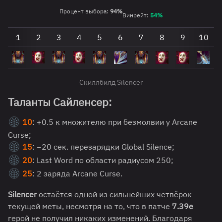
Процент выбора:
94%
Винрейт:
5
4
%
1
2
3
4
5
6
7
8
9
10
Скиллбилд Silencer
Таланты Сайленсер:
10
: +0.5 к множителю при безмолвии у Arcane
Curse;
15
: −20 сек. перезарядки Global Silence;
20
: Last Word по области радиусом 250;
25
: 2 заряда Arcane Curse.
Silencer
остаётся одной из сильнейших четвёрок
текущей меты, несмотря на то, что в патче
7.39e
герой не получил никаких изменений. Благодаря