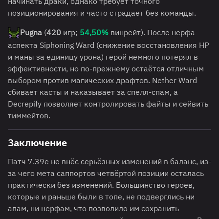
начинать драки, однако требует точного
позиционирования и часто страдает без команды.
Pugna
(
420
игр;
54,50%
винрейт). После нерфа
аспекта Siphoning Ward (снижение восстановления HP
и маны за единицу урона) герой немного потерял в
эффективности, но по-прежнему остаётся отличным
выбором против магических драфтов. Nether Ward
сбивает касты и наказывает за спелл-спам, а
Decrepify позволяет контролировать файты и сейвить
тиммейтов.
Заключение
Патч 7.39e не внёс серьёзных изменений в баланс, из-
за чего мета саппортов четвёртой позиции осталась
практически без изменений. Большинство героев,
которые и раньше были в топе, не подверглись ни
апам, ни нерфам, что позволило им сохранить