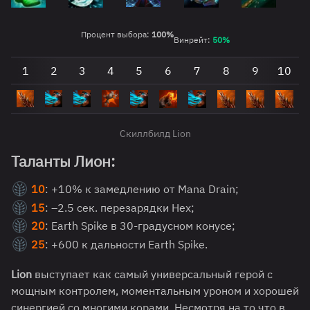
Процент выбора:
100%
Винрейт:
5
0
%
1
2
3
4
5
6
7
8
9
10
Скиллбилд Lion
Таланты Лион:
10
: +10% к замедлению от Mana Drain;
15
: –2.5 сек. перезарядки Hex;
20
: Earth Spike в 30-градусном конусе;
25
: +600 к дальности Earth Spike.
Lion
выступает как самый универсальный герой с
мощным контролем, моментальным уроном и хорошей
синергией со многими корами. Несмотря на то что в