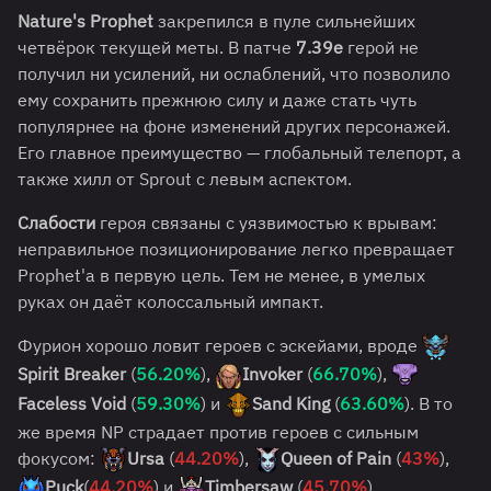
Nature's Prophet
закрепился в пуле сильнейших
четвёрок текущей меты. В патче
7.39e
герой не
получил ни усилений, ни ослаблений, что позволило
ему сохранить прежнюю силу и даже стать чуть
популярнее на фоне изменений других персонажей.
Его главное преимущество — глобальный телепорт, а
также хилл от Sprout с левым аспектом.
Слабости
героя связаны с уязвимостью к врывам:
неправильное позиционирование легко превращает
Prophet'а в первую цель. Тем не менее, в умелых
руках он даёт колоссальный импакт.
Фурион хорошо ловит героев с эскейами, вроде
Spirit Breaker
(
56.20%
),
Invoker
(
66.70%
),
Faceless Void
(
59.30%
) и
Sand King
(
63.60%
). В то
же время NP страдает против героев с сильным
фокусом:
Ursa
(
44.20%
),
Queen of Pain
(
43%
),
Puck
(
44.20%
) и
Timbersaw
(
45.70%
).