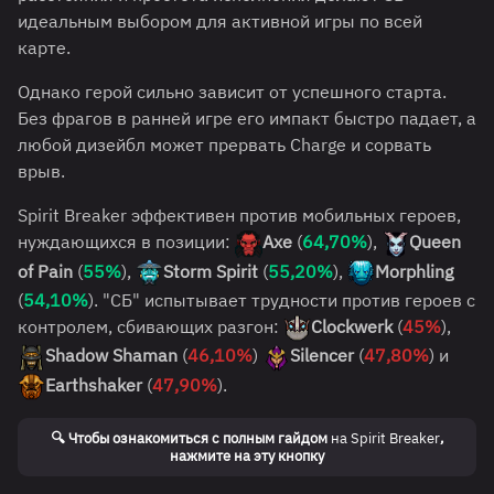
идеальным выбором для активной игры по всей
карте.
Однако герой сильно зависит от успешного старта.
Без фрагов в ранней игре его импакт быстро падает, а
любой дизейбл может прервать Charge и сорвать
врыв.
Spirit Breaker эффективен против мобильных героев,
нуждающихся в позиции:
Axe
(
64,70%
),
Queen
of Pain
(
55%
),
Storm Spirit
(
55,20%
),
Morphling
(
54,10%
). "СБ" испытывает трудности против героев с
контролем, сбивающих разгон:
Clockwerk
(
45%
),
Shadow Shaman
(
46,10%
)
Silencer
(
47,80%
) и
Earthshaker
(
47,90%
).
🔍 Чтобы ознакомиться с полным гайдом
на Spirit Breaker
,
нажмите на эту кнопку