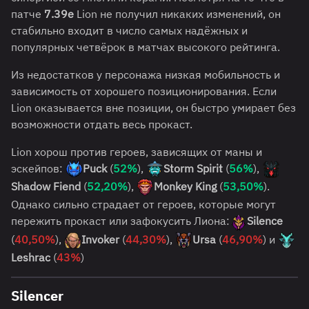
патче
7.39e
Lion не получил никаких изменений, он
стабильно входит в число самых надёжных и
популярных четвёрок в матчах высокого рейтинга.
Из недостатков у персонажа низкая мобильность и
зависимость от хорошего позиционирования. Если
Lion оказывается вне позиции, он быстро умирает без
возможности отдать весь прокаст.
Lion хорош против героев, зависящих от маны и
эскейпов:
Puck
(
52%
),
Storm Spirit
(
56%
),
Shadow Fiend
(
52,20%
),
Monkey King
(
53,50%
).
Однако сильно страдает от героев, которые могут
пережить прокаст или зафокусить Лиона:
Silence
(
40,50%
),
Invoker
(
44,30%
),
Ursa
(
46,90%
) и
Leshrac
(
43%
)
Silencer