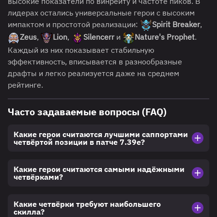
высокие показатели по винрейту и частоте пиков. В
лидерах остались универсальные герои с высоким
импактом и простотой реализации:
Spirit Breaker
,
Zeus
,
Lion
,
Silencerr
и
Nature's Prophet
.
Каждый из них показывает стабильную
эффективность, вписывается в разнообразные
драфты и легко реализуется даже на среднем
рейтинге.
Часто задаваемые вопросы (FAQ)
Какие герои считаются лучшими саппортами
четвёртой позиции в патче 7.39e?
Какие герои считаются самыми надёжными
четвёрками?
Какие четвёрки требуют наибольшего
скилла?