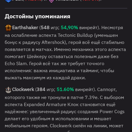
Достойны упоминания
Earthshaker
(
548
игр;
54,90%
винрейт). Несмотря
на ослабление аспекта Tectonic Buildup (уменьшен
бонус к радиусу Aftershock), герой всё ещё стабильно
появляется в матчах. Именно механика этого аспекта
помогает Шейкеру оставаться полезным даже без
Echo Slam. Герой всё так же требует точного
исполнения: важна инициатива и тайминг, чтобы
выжать максимум из каждой драки.
Clockwerk
(
384
игр;
51.60%
винрейт). Саппорт,
которого также не тронули в патче 7.39e. С выбором
аспекта Expanded Armature Клок становится ещё
надёжнее: увеличенный радиус создания Power Cogs
делает его удобным в использовании и мешает
мобильным героям. Clockwerk силён на линии, может