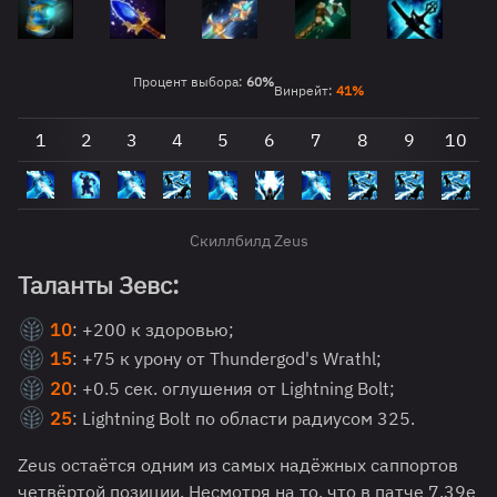
Процент выбора:
60%
Винрейт:
41%
1
2
3
4
5
6
7
8
9
10
Скиллбилд Zeus
Таланты Зевс:
10
: +200 к здоровью;
15
: +75 к урону от Thundergod's Wrathl;
20
: +0.5 сек. оглушения от Lightning Bolt;
25
: Lightning Bolt по области радиусом 325.
Zeus остаётся одним из самых надёжных саппортов
четвёртой позиции. Несмотря на то, что в патче 7.39e