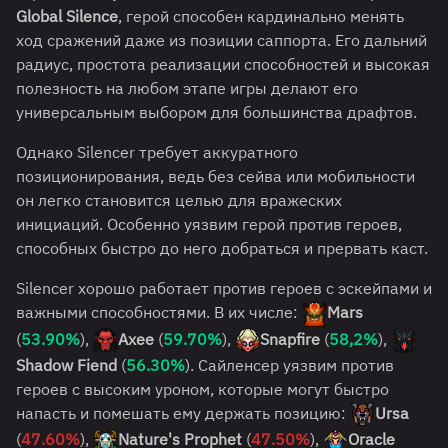
Global Silence
, герой способен кардинально менять
ход сражений даже из позиции саппорта. Его дальний
радиус, простота реализации способностей и высокая
полезность на любом этапе игры делают его
универсальным выбором для большинства драфтов.
Однако Silencer требует аккуратного
позиционирования, ведь без сейва или мобильности
он легко становится целью для вражеских
инициаций. Особенно уязвим герой против героев,
способных быстро до него добраться и прервать каст.
Silencer хорошо работает против героев с эскейпами и
важными способностями. В их числе:
Mars
(
53.90%
),
Axee
(
59.70%
),
Snapfire
(
58,2%
),
Shadow Fiend
(
56.30%
). Сайленсер уязвим против
героев с высоким уроном, которые могут быстро
напасть и помешать ему держать позицию:
Ursa
(
47.60%
),
Nature's Prophet
(
47.50%
),
Oracle