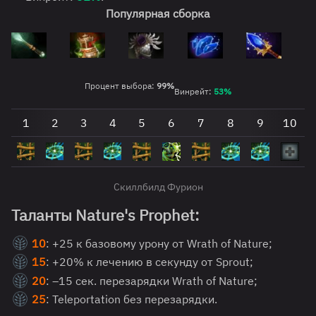
Популярная сборка
Процент выбора:
99%
Винрейт:
5
3
%
1
2
3
4
5
6
7
8
9
10
Скиллбилд Фурион
Таланты Nature's Prophet:
10
: +25 к базовому урону от Wrath of Nature;
15
: +20% к лечению в секунду от Sprout;
20
: –15 сек. перезарядки Wrath of Nature;
25
: Teleportation без перезарядки.