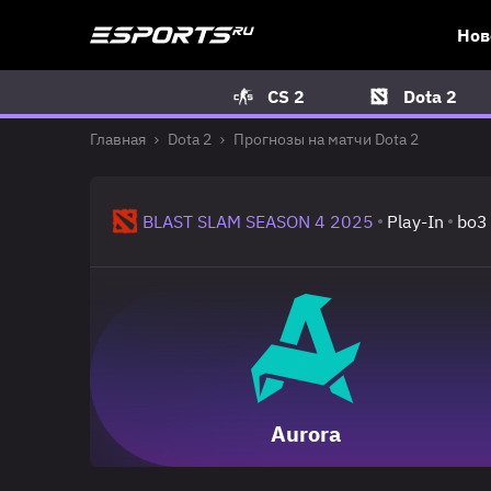
Нов
CS 2
Dota 2
Главная
Dota 2
Прогнозы на матчи Dota 2
BLAST SLAM SEASON 4 2025
Play-In
bo3
Aurora