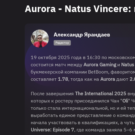
Aurora - Natus Vincere
Александр Ярандаев
Редактор
19 октября 2025 года в 16:30 по московском
состоится матч между
Aurora Gaming
и
Natus
букмекерской компании BetBoom, фаворитом
составляет
1.78
, тогда как на
Aurora
дают
2.
После завершения
The International 2025
вну
которых к ростеру присоединился Чан "
Oli
" 
только стала интернациональной, но и ей те
выработать единое представление о командн
начала участвовать в квалификациях, а чут
Universe: Episode 7
, где команда заняла 5–6 