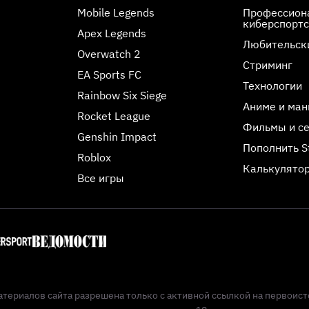
Mobile Legends
Профессиона
киберспорт
Apex Legends
Любительск
Overwatch 2
Стриминг
EA Sports FC
Технологии
Rainbow Six Siege
Аниме и ман
Rocket League
Фильмы и с
Genshin Impact
Пополнить 
Roblox
Калькулятор
Все игры
териалов сайта разрешена только с активной ссылкой на первоист