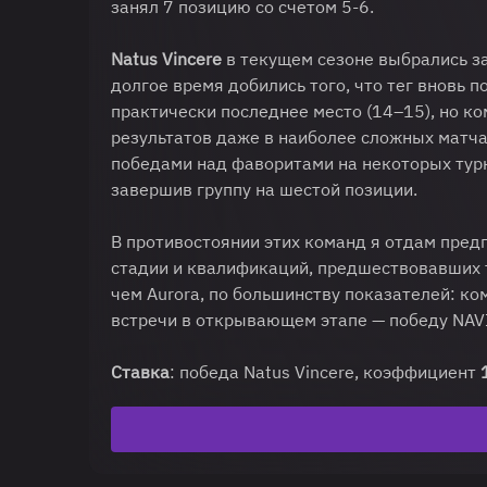
занял 7 позицию со счетом 5-6.
Natus Vincere
в текущем сезоне выбрались з
долгое время добились того, что тег вновь п
практически последнее место (14–15), но к
результатов даже в наиболее сложных матч
победами над фаворитами на некоторых турни
завершив группу на шестой позиции.
В противостоянии этих команд я отдам предп
стадии и квалификаций, предшествовавших т
чем Aurora, по большинству показателей: к
встречи в открывающем этапе — победу NAVI
Ставка
: победа Natus Vincere, коэффициент