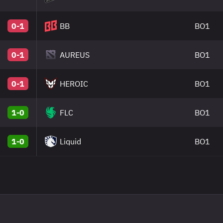
0-1
BB
BO1
0-1
AUREUS
BO1
0-1
HEROIC
BO1
1-0
FLC
BO1
1-0
Liquid
BO1