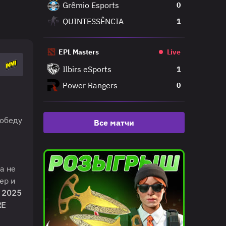
Grêmio Esports
0
QUINTESSÊNCIA
1
EPL Masters
Live
Ilbirs eSports
1
Power Rangers
0
победу
Все матчи
а не
ер и
I 2025
RE