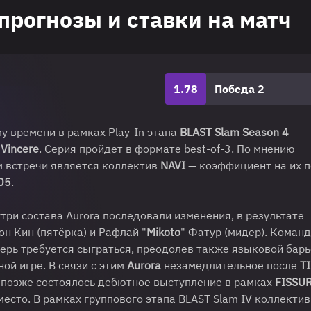
: прогнозы и ставки на матч
1.78
Победа 2
у времени в рамках Play-In этапа
BLAST Slam Season 4
 Vincere
. Серия пройдет в формате best-of-3. По мнению
 встречи является коллектив
NAVI
— коэффициент на их 
05
.
три состава Aurora последовали изменения, в результате
Чон Кин (пятёрка) и Рафлай "
Mikoto
" Фатур (мидер). Команд
перь требуется сыграться, преодолев также языковой барь
ой игре. В связи с этим
Aurora
незамедлительное после
T
ь позже состоялось дебютное выступление в рамках
FISSU
место. В рамках группового этапа BLAST Slam IV коллектив