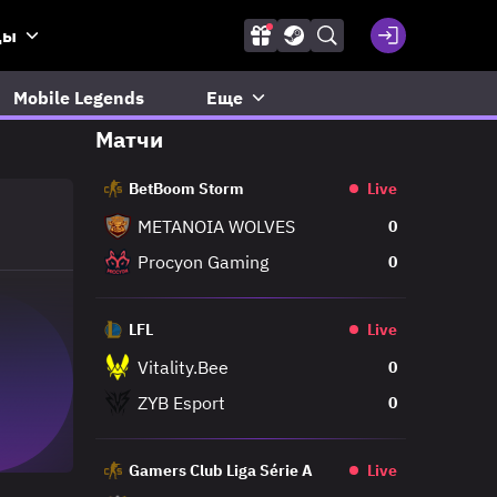
ды
Mobile Legends
Еще
Матчи
BetBoom Storm
Live
METANOIA WOLVES
0
Procyon Gaming
0
LFL
Live
Vitality.Bee
0
ZYB Esport
0
Gamers Club Liga Série A
Live