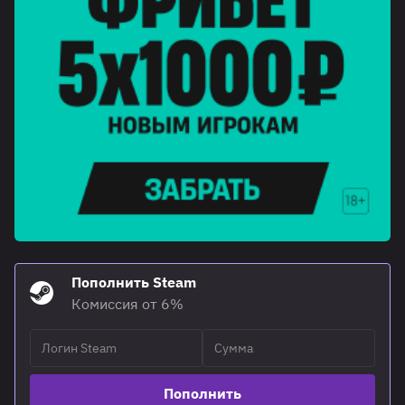
Пополнить Steam
Комиссия от 6%
Пополнить