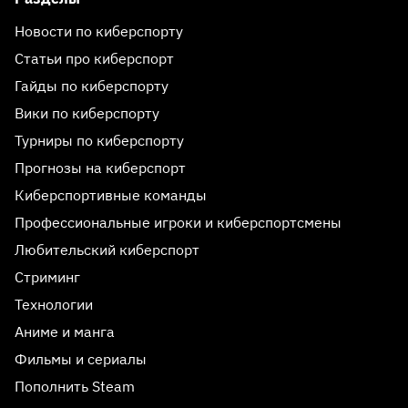
Новости по киберспорту
Статьи про киберспорт
Гайды по киберспорту
Вики по киберспорту
Турниры по киберспорту
Прогнозы на киберспорт
Киберспортивные команды
Профессиональные игроки и киберспортсмены
Любительский киберспорт
Стриминг
Технологии
Аниме и манга
Фильмы и сериалы
Пополнить Steam