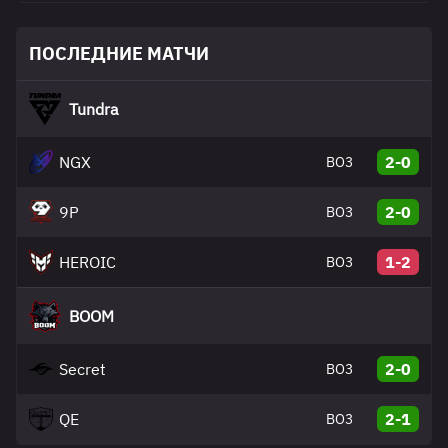
ПОСЛЕДНИЕ МАТЧИ
Tundra
NGX
2-0
BO3
9P
2-0
BO3
HEROIC
1-2
BO3
BOOM
Secret
2-0
BO3
QE
2-1
BO3