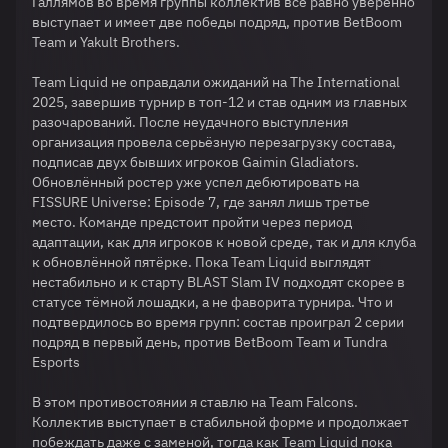
Галлямов во время группы коллектив все равно уверенно
выступает и имеет две победы подряд, против BetBoom
Team и Yakult Brothers.
Team Liquid не оправдали ожиданий на The International
2025, завершив турнир в топ-12 и став одним из главных
разочарований. После неудачного выступления
организация провела серьёзную перезагрузку состава,
подписав двух бывших игроков Gaimin Gladiators.
Обновлённый ростер уже успел дебютировать на
FISSURE Universe: Episode 7, где занял лишь третье
место. Команде предстоит пройти через период
адаптации, как для игроков к новой среде, так и для клуба
к обновлённой пятёрке. Пока Team Liquid выглядят
нестабильно и к старту BLAST Slam IV подходят скорее в
статусе тёмной лошадки, а не фаворита турнира. Что и
подтвердилось во время групп: состав проиграл 2 серии
подряд в первый день, против BetBoom Team и Tundra
Esports
В этом противостоянии я ставлю на Team Falcons.
Коллектив выступает в стабильной форме и продолжает
побеждать даже с заменой, тогда как Team Liquid пока