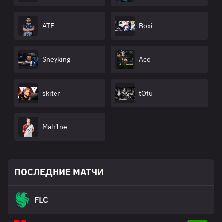
ATF
Boxi
Sneyking
Ace
skiter
tOfu
Malr1ne
ПОСЛЕДНИЕ МАТЧИ
FLC