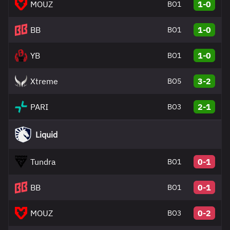
MOUZ
1-0
BO1
BB
1-0
BO1
YB
1-0
BO1
Xtreme
3-2
BO5
PARI
2-1
BO3
Liquid
Tundra
0-1
BO1
BB
0-1
BO1
MOUZ
0-2
BO3