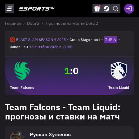
Главная
Dota 2
Прогнозы на матчи Dota 2
BLAST SLAM SEASON 4 2025
Group Stage
bo1
ТИР-A
Завершен
15 октября 2025 в 21:55
1
:
0
Team Falcons
Team Liquid
Team Falcons - Team Liquid:
прогнозы и ставки на матч
Руслан Хуженов