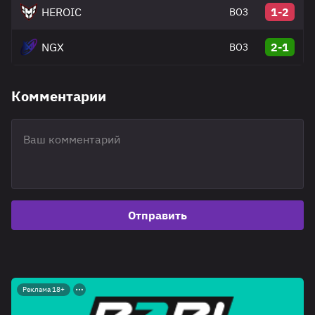
HEROIC
1-2
BO3
NGX
2-1
BO3
Комментарии
Отправить
Реклама 18+