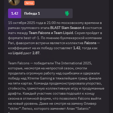
Автор
1.42
Победа 1
15 октября 2025 года в 21:00 по московскому времени в
рамках группового этапа
BLAST Slam Season 4
состоится
матч между
Team Falcons и Team Liquid
. Серия пройдет в
формате best-of-1. По мнению букмекерской компании
Pari, фаворитом встречи является коллектив
Falcons
—
коэффициент на их победу составляет
1.42
, тогда как
на
Liquid
дают
2.87
.
Team Falcons — победители The International 2025,
которые, несмотря на непростой сезон, смогли
проделать огромную работу над ошибками и одержали
победу над Xtreme Gaming в тяжелейшем гранд-финале
на пяти картах. Команда продемонстрировала упорство,
стойкость, грамотную коллективную игру и продуманные
драфты. Каждый участник состава подошёл к концу
сезона в отличной форме, что позволило Falcons выйти
на новый уровень. Даже не смотря на замену Оливер
“skiter” Лепко, которого заменяет Алан “Satanic”