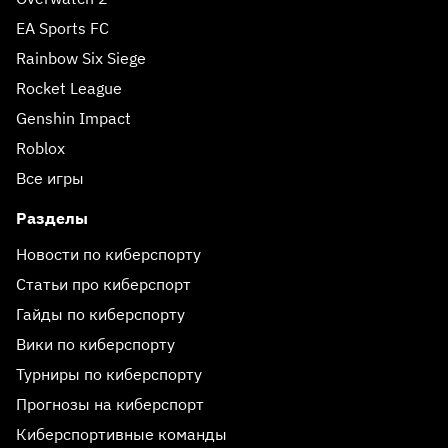
EA Sports FC
Rainbow Six Siege
Rocket League
Genshin Impact
Roblox
Все игры
Разделы
Новости по киберспорту
Статьи про киберспорт
Гайды по киберспорту
Вики по киберспорту
Турниры по киберспорту
Прогнозы на киберспорт
Киберспортивные команды