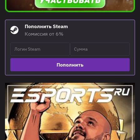
Пополнить Steam
Комиссия от 6%
Пополнить