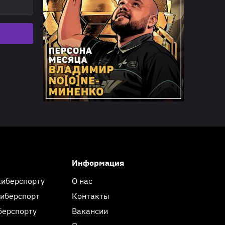
Информация
киберспорту
О нас
киберспорт
Контакты
берспорту
Вакансии