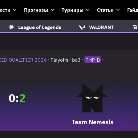
ости
Прогнозы
Турниры
Статьи
Гай
League of Legends
VALORANT
SED QUALIFIER 2026
Playoffs
bo3
ТИР-B
0
:
2
Team Nemesis