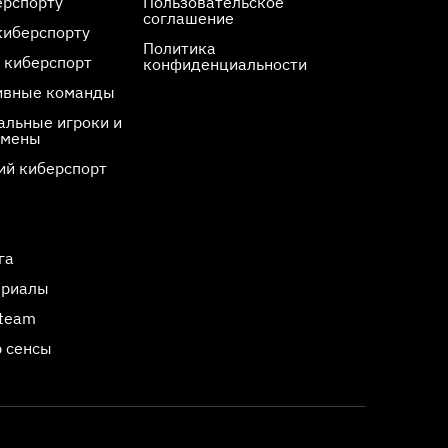
ерспорту
Пользовательское
соглашение
киберспорту
Политика
 киберспорт
конфиденциальности
ивные команды
льные игроки и
смены
ий киберспорт
га
ериалы
Steam
 сенсы