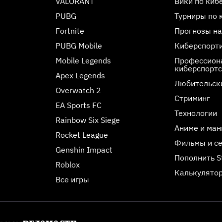
VALORANT
Вики по киб
PUBG
Турниры по 
Fortnite
Прогнозы на
PUBG Mobile
Киберспорт
Mobile Legends
Профессиона
киберспорт
Apex Legends
Любительск
Overwatch 2
Стриминг
EA Sports FC
Технологии
Rainbow Six Siege
Аниме и ман
Rocket League
Фильмы и с
Genshin Impact
Пополнить 
Roblox
Калькулятор
Все игры