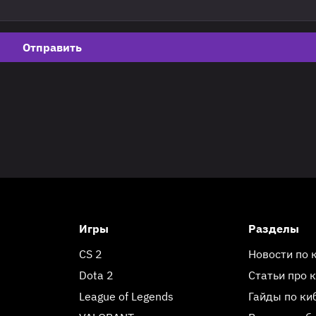
Отправить
Игры
Разделы
CS 2
Новости по 
Dota 2
Статьи про 
League of Legends
Гайды по ки