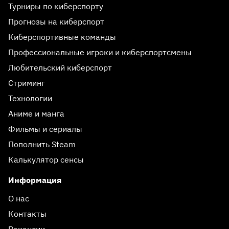
Турниры по киберспорту
Прогнозы на киберспорт
Киберспортивные команды
Профессиональные игроки и киберспортсмены
Любительский киберспорт
Стриминг
Технологии
Аниме и манга
Фильмы и сериалы
Пополнить Steam
Калькулятор сенсы
Информация
О нас
Контакты