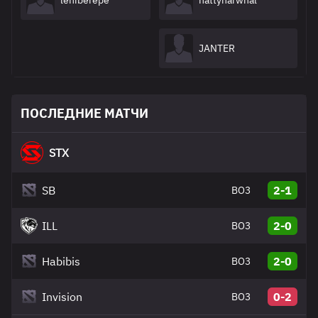
leniberepe
nattynarwhal
JANTER
ПОСЛЕДНИЕ МАТЧИ
STX
SB
2-1
BO3
ILL
2-0
BO3
Habibis
2-0
BO3
Invision
0-2
BO3