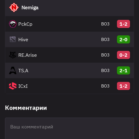
Nemiga
PckCp
1-2
BO3
Hive
2-0
BO3
RE.Arise
0-2
BO3
TS.A
2-1
BO3
ICxI
1-2
BO3
Комментарии