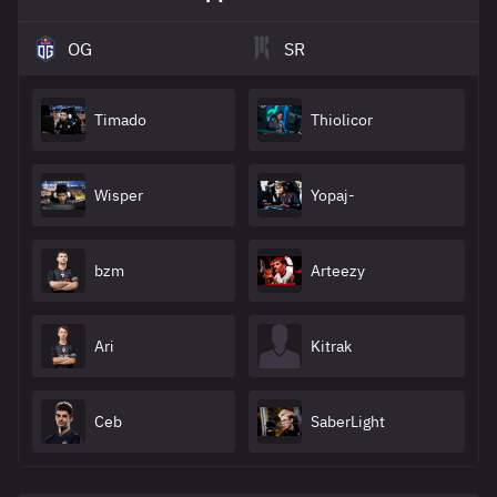
OG
SR
Timado
Thiolicor
Wisper
Yopaj-
bzm
Arteezy
Ari
Kitrak
Ceb
SaberLight