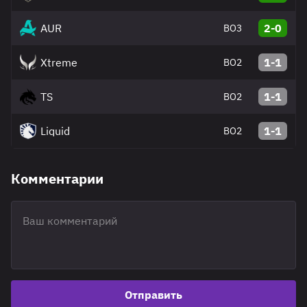
AUR
2-0
BO3
Xtreme
1-1
BO2
TS
1-1
BO2
Liquid
1-1
BO2
Комментарии
Отправить