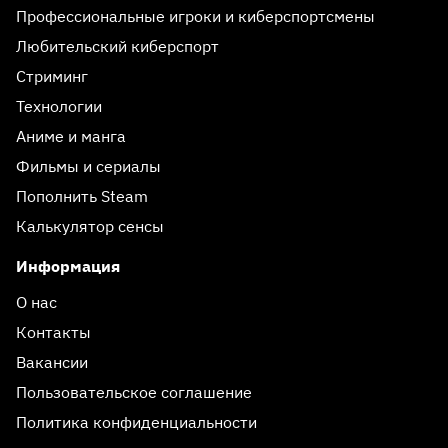
Профессиональные игроки и киберспортсмены
Любительский киберспорт
Стриминг
Технологии
Аниме и манга
Фильмы и сериалы
Пополнить Steam
Калькулятор сенсы
Информация
О нас
Контакты
Вакансии
Пользовательское соглашение
Политика конфиденциальности