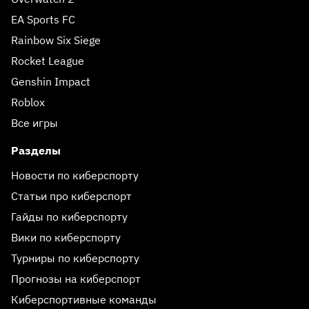
EA Sports FC
Rainbow Six Siege
Rocket League
Genshin Impact
Roblox
Все игры
Разделы
Новости по киберспорту
Статьи про киберспорт
Гайды по киберспорту
Вики по киберспорту
Турниры по киберспорту
Прогнозы на киберспорт
Киберспортивные команды