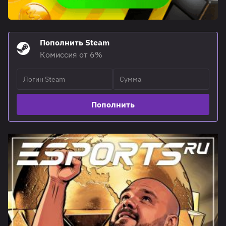
Пополнить Steam
Комиссия от 6%
Пополнить