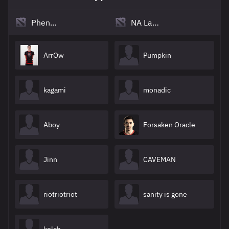
Phenomenon
NA Last Hope
ArrOw
Pumpkin
kagami
monadic
Aboy
Forsaken Oracle
Jinn
CAVEMAN
riotriotriot
sanity is gone