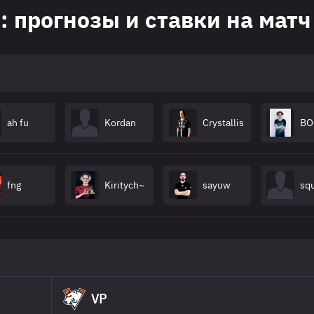
o: прогнозы и ставки на матч
ah fu
Kordan
Crystallis
BO
fng
Kiritych~
sayuw
sq
VP