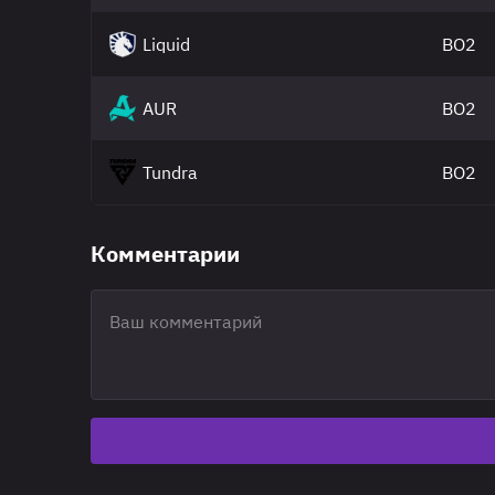
Liquid
BO2
AUR
BO2
Tundra
BO2
Комментарии