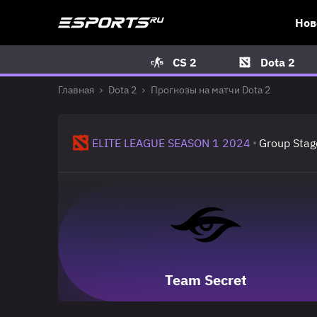
Нов
CS 2
Dota 2
Главная
Dota 2
Прогнозы на матчи Dota 2
ELITE LEAGUE SEASON 1 2024
Group Stag
Team Secret