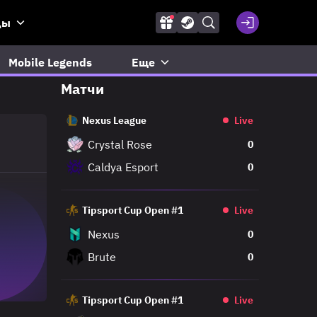
ды
Mobile Legends
Еще
Матчи
Nexus League
Live
Crystal Rose
0
Caldya Esport
0
Tipsport Cup Open #1
Live
Nexus
0
Brute
0
Tipsport Cup Open #1
Live