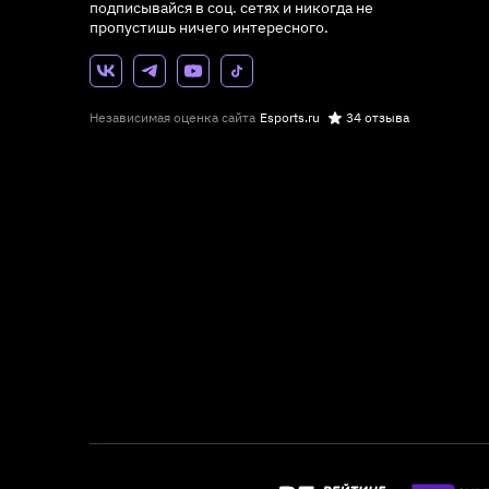
подписывайся в соц. сетях и никогда не
пропустишь ничего интересного.
Независимая оценка сайта
Esports.ru
34 отзыва