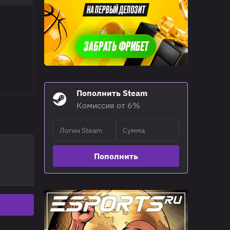
Пополнить Steam
Комиссия от 6%
Пополнить