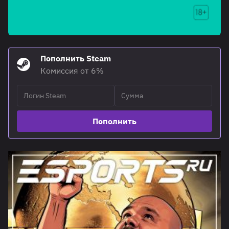
Пополнить Steam
Комиссия от 6%
Пополнить