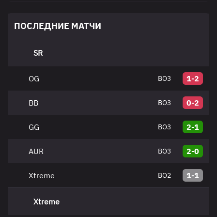
ПОСЛЕДНИЕ МАТЧИ
SR
OG
1-2
BO3
BB
0-2
BO3
GG
2-1
BO3
AUR
2-0
BO3
Xtreme
1-1
BO2
Xtreme