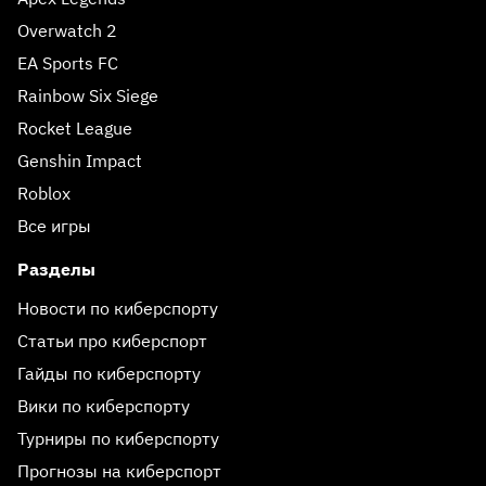
Overwatch 2
EA Sports FC
Rainbow Six Siege
Rocket League
Genshin Impact
Roblox
Все игры
Разделы
Новости по киберспорту
Статьи про киберспорт
Гайды по киберспорту
Вики по киберспорту
Турниры по киберспорту
Прогнозы на киберспорт