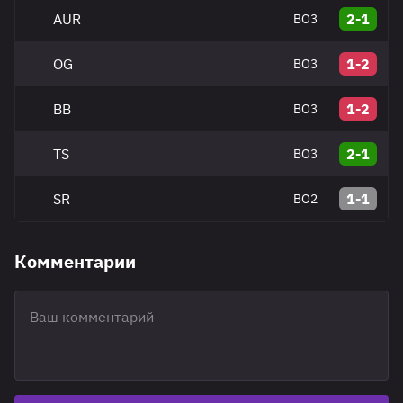
AUR
2-1
BO3
OG
1-2
BO3
BB
1-2
BO3
TS
2-1
BO3
SR
1-1
BO2
Комментарии