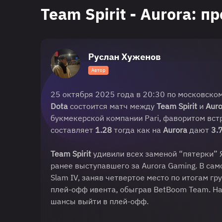
Team Spirit - Aurora: п
Руслан Хуженов
Автор
25 октября 2025 года в 20:30 по московско
Dota
состоится матч между
Team Spirit
и
Aur
букмекерской компании Pari, фаворитом вст
составляет
1.28
тогда как на
Aurora
дают
3.
Team Spirit
удивили всех заменой “пятерки” 
ранее выступавшего за Aurora Gaming. В само
Slam IV, заняв четвертое место по итогам г
плей-офф ивента, обыграв BetBoom Team. На
шансы выйти в плей-офф.