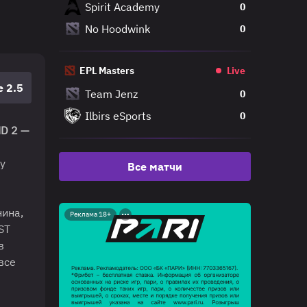
Spirit Academy
0
No Hoodwink
0
EPL Masters
Live
е 2.5
Team Jenz
0
Ilbirs eSports
0
D 2 —
у
Все матчи
нина,
Реклама 18+
ST
в
все