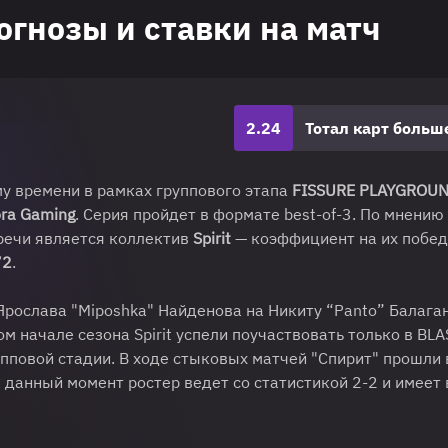
рогнозы и ставки на матч
2.24
Тотал карт больш
му времени в рамках группового этапа
FISSURE PLAYGROUN
ora Gaming
. Серия пройдет в формате best-of-3. По мнению
речи является коллектив
Spirit
— коэффициент на их побед
72
.
Ярослава "Miposhka" Найденова на Никиту “Panto” Балага
м начале сезона Spirit успели поучаствовать только в BLA
рупповой стадии. В ходе стыковых матчей "Спирит" прошли 
 данный момент ростер ведет со статистикой 2-2 и имеет 