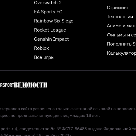
Overwatch 2
Стриминг
EA Sports FC
Технологии
Rainbow Six Siege
Аниме и ман
Rocket League
Фильмы и с
Genshin Impact
Пополнить 
Roblox
Калькулятор
Все игры
териалов сайта разрешена только с активной ссылкой на первоист
ию, не предназначенную для лиц младше 18 лет.
Esports.ru), свидетельство Эл № ФС77-86483 выдано Федеральной с
(Роскомнадзор) 19 декабря 2023 г.