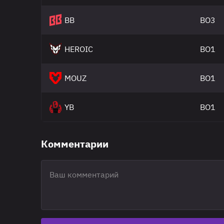
BB
BO3
HEROIC
BO1
MOUZ
BO1
YB
BO1
Комментарии