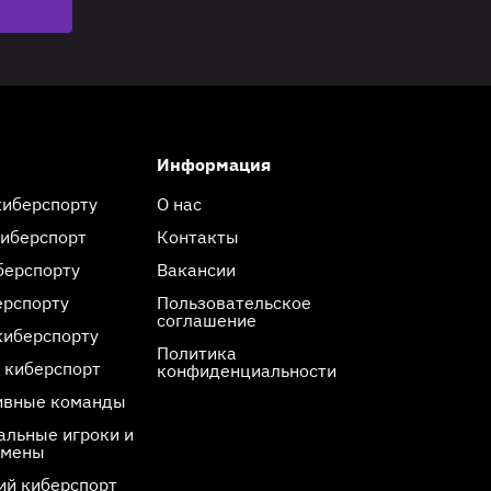
Информация
киберспорту
О нас
киберспорт
Контакты
берспорту
Вакансии
ерспорту
Пользовательское
соглашение
киберспорту
Политика
 киберспорт
конфиденциальности
ивные команды
льные игроки и
смены
ий киберспорт