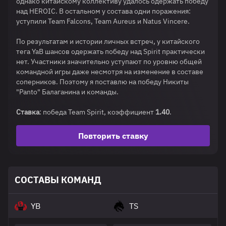
однако китайскому коллективу удалось одержать победу
над HEROIC. В остальном у состава одни поражения:
уступили Team Falcons, Team Aureus и Natus Vincere.
По результатам и истории личных встреч, у китайского
тега YaB шансов одержать победу над Spirit практически
нет. Участники значительно уступают по уровню общей
командной игры даже несмотря на изменение в составе
соперников. Поэтому я поставлю на победу Никиты
"Panto" Балаганина и команды.
Ставка
: победа Team Spirit, коэффициент
1.40
.
Повторить ставку
СОСТАВЫ КОМАНД
YB
TS