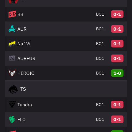
BB
0-1
BO1
AUR
0-1
BO1
Na`Vi
0-1
BO1
AUREUS
0-1
BO1
HEROIC
1-0
BO1
TS
Tundra
0-1
BO1
FLC
0-1
BO1