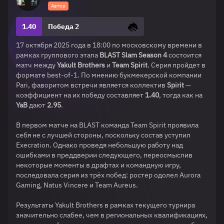
Автор
1.40
Победа 2
17 октября 2025 года в 18:00 по московскому времени в
рамках группового этапа
BLAST
Slam
Season
4
состоится
матч между
Yakult
Brothers
и
Team
Spirit
. Серия пройдет в
формате best-of-1. По мнению букмекерской компании
Pari, фаворитом встречи является коллектив
Spirit
—
коэффициент на их победу составляет
1.40
, тогда как на
YaB
дают
2.95
.
В первом матче на BLAST команда Team Spirit проявила
себя не с лучшей стороны, поскольку состав уступил
Execration. Однако проведя небольшую работу над
ошибками в преддверии следующего, переосмыслив
некоторые моменты в драфтах и командную игру,
последовала серия из трёх побед: ростер одолел Aurora
Gaming, Natus Vincere и Team Aureus.
Результаты Yakult Brothers в рамках текущего турнира
значительно слабее, чем в региональных квалификациях,