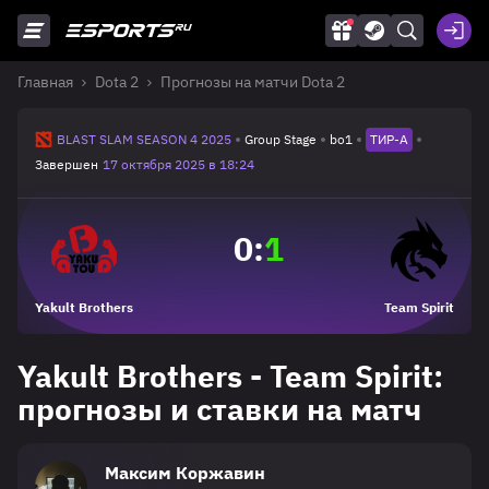
Главная
Dota 2
Прогнозы на матчи Dota 2
BLAST SLAM SEASON 4 2025
Group Stage
bo1
ТИР-A
Завершен
17 октября 2025 в 18:24
0
:
1
Yakult Brothers
Team Spirit
Yakult Brothers - Team Spirit:
прогнозы и ставки на матч
Максим Коржавин