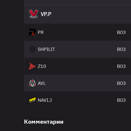
VP.P
PR
BO3
SHPILIT
BO3
Z10
BO3
AVL
BO3
NAVI.J
BO3
Комментарии