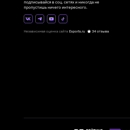
подписывайся в соц. сетях и никогда не
пропустишь ничего интересного.
Независимая оценка сайта
Esports.ru
34 отзыва