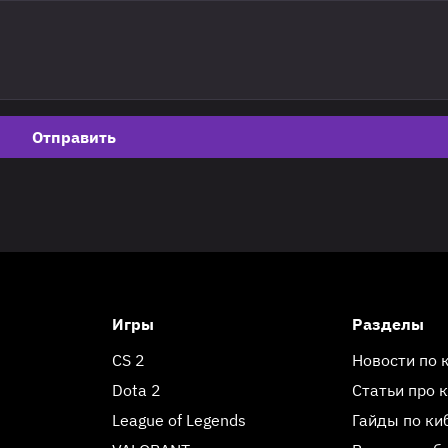
Отправить
Игры
Разделы
CS 2
Новости по 
Dota 2
Статьи про 
League of Legends
Гайды по ки