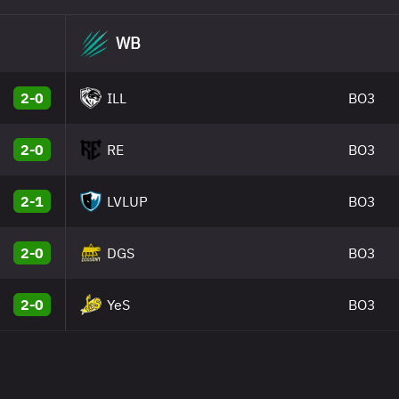
WB
2-0
ILL
BO3
2-0
RE
BO3
2-1
LVLUP
BO3
2-0
DGS
BO3
2-0
YeS
BO3