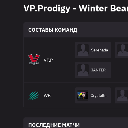
VP.Prodigy - Winter Be
СОСТАВЫ КОМАНД
Serenada
VP.P
JANTER
WB
Crystallize
ПОСЛЕДНИЕ МАТЧИ