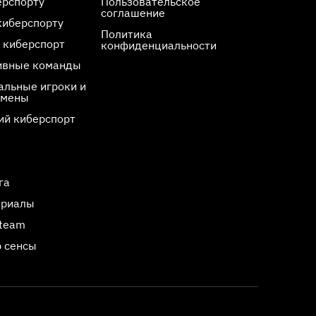
ерспорту
Пользовательское
соглашение
киберспорту
Политика
 киберспорт
конфиденциальности
ивные команды
льные игроки и
смены
ий киберспорт
га
ериалы
Steam
 сенсы