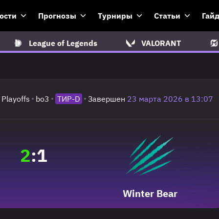
ости
Прогнозы
Турниры
Статьи
Гай
League of Legends
VALORANT
Playoffs
bo3
ТИР-D
Завершен
23 марта 2026 в 13:07
2
:
1
Winter Bear