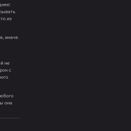
днее:
грывать
то из
я, иначе
ей не
рон с
рого
любого
бы она