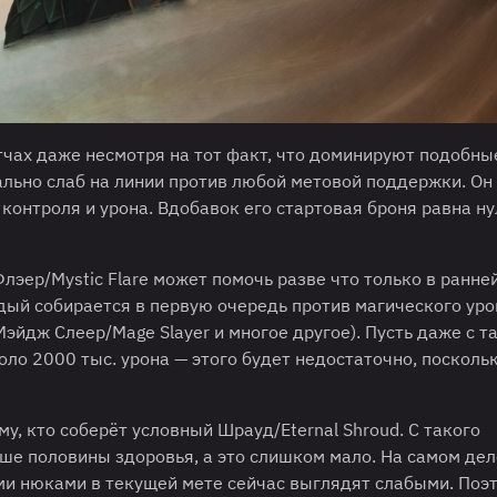
тчах даже несмотря на тот факт, что доминируют подобны
ально слаб на линии против любой метовой поддержки. Он
онтроля и урона. Вдобавок его стартовая броня равна ну
эер/Mystic Flare может помочь разве что только в ранней
ый собирается в первую очередь против магического уро
Мэйдж Слеер/Mage Slayer и многое другое). Пусть даже с т
оло 2000 тыс. урона — этого будет недостаточно, посколь
у, кто соберёт условный Шрауд/Eternal Shroud. С такого
е половины здоровья, а это слишком мало. На самом дел
ми нюками в текущей мете сейчас выглядят слабыми. Поэ