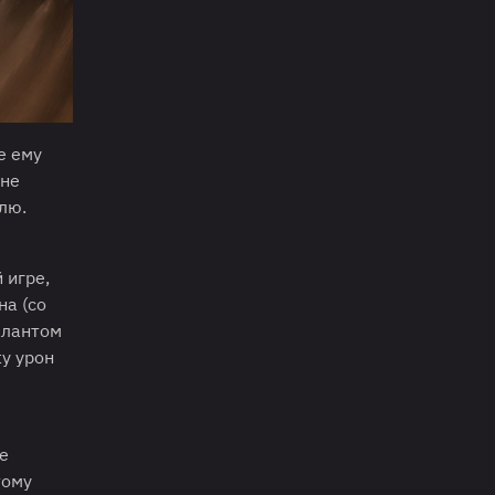
е ему
 не
лю.
 игре,
на (со
алантом
ку урон
е
тому