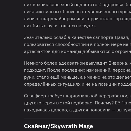
них возник серьёзный недостаток: здоровья, бр
никаких сильных бонусов от увеличенного урона
линию с хардлайнером или керри стало гораздо 
них бить с руки толком не будет.
Значительно ослаб в качестве саппорта Даззл, 
пользоваться способностями в полной мере не 
артефактов для команды добываются с огромн
Немного более адекватной выглядит Виверна, х
подходит. После последних изменений, персон
руки, стало ещё меньше, а именно на это делае
определённых ситуациях и не на позиции подд
Снэпфаер требует кардинальной переработки, 
другого героя в этой подборке. Почему? Её "кн
находилась далеко, а другая половина — вынуж
Скаймаг/Skywrath Mage