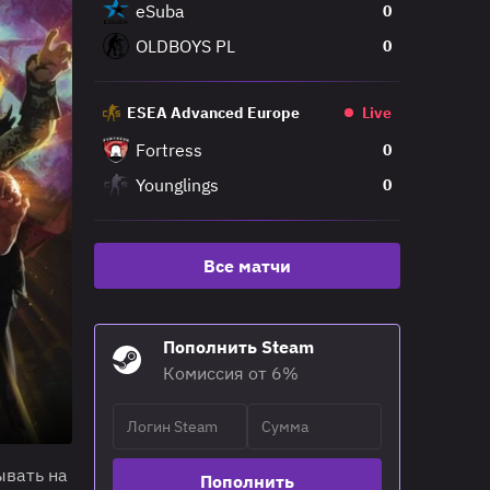
eSuba
0
OLDBOYS PL
0
ESEA Advanced Europe
Live
Fortress
0
Younglings
0
Все матчи
Пополнить Steam
Комиссия от 6%
ывать на
Пополнить