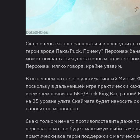
Скаю очень тяжело раскрыться в последних па
герои вроде Пака/Puck. Почему? Персонаж бан
может похвастаться достаточным количеством к
Персонаж, мягко говоря, крайне уязвим.
В нынешнем патче его ультимативный Мистик Фл
поскольку в дальнейшей игре практически кажд
временем появится БКБ/Black King Bar, ранний 
на 25 уровне ульта Скаймага будет наносить ок
наносит не мгновенно.
Скаю толком нечего противопоставить даже том
персонажа можно будет максимум выбить меньш
практически все герои поддержки с магически