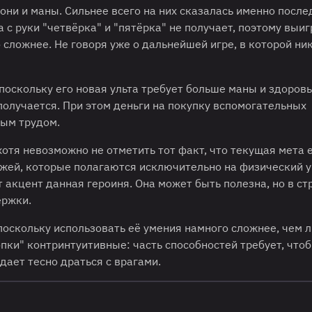
они и маны. Сильнее всего на них сказалась именно после
 с руки "четвёрка" и "пятёрка" не получает, поэтому выи
сложнее. Не говоря уже о дальнейшей игре, в которой ник
поскольку его новая ульта требует больше маны и здоровь
получается. При этом деньги на покупку вспомогательных
ым трудом.
отя невозможно не отметить тот факт, что текущая мета 
ажей, которые полагаются исключительно на физический у
т акцент данная героиня. Она может быть полезна, но в ст
ержки.
поскольку использовать её умения намного сложнее, чем 
опки" контринтуитивные: часть способностей требует, что
дает тесно драться с врагами.