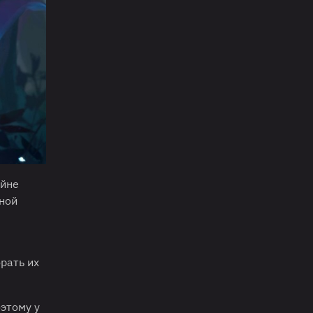
айне
лной
рать их
оэтому у