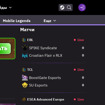
йды
Mobile Legends
Еще
Матчи
EBL
Live
SPIKE Syndicate
0
Croatian Flair x RLX
0
TCL
Live
BoostGate Esports
0
SU Esports
0
ESEA Advanced Europe
Live