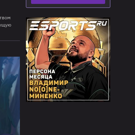
ством
кущую