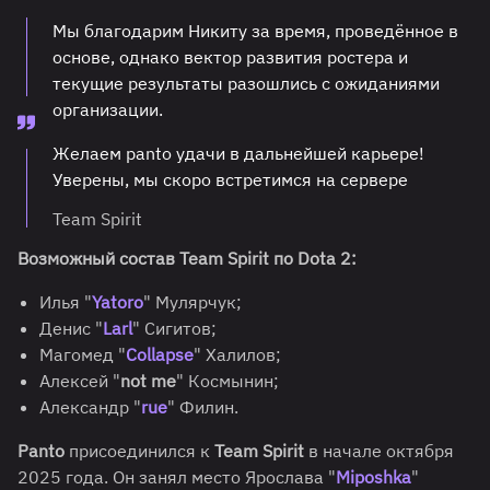
Мы благодарим Никиту за время, проведённое в
основе, однако вектор развития ростера и
текущие результаты разошлись с ожиданиями
организации.
Желаем panto удачи в дальнейшей карьере!
Уверены, мы скоро встретимся на сервере
Team Spirit
Возможный состав Team Spirit по Dota 2:
Илья "
Yatoro
" Мулярчук;
Денис "
Larl
" Сигитов;
Магомед "
Collapse
" Халилов;
Алексей "
not me
" Космынин;
Александр "
rue
" Филин.
Panto
присоединился к
Team Spirit
в начале октября
2025 года. Он занял место Ярослава "
Miposhka
"