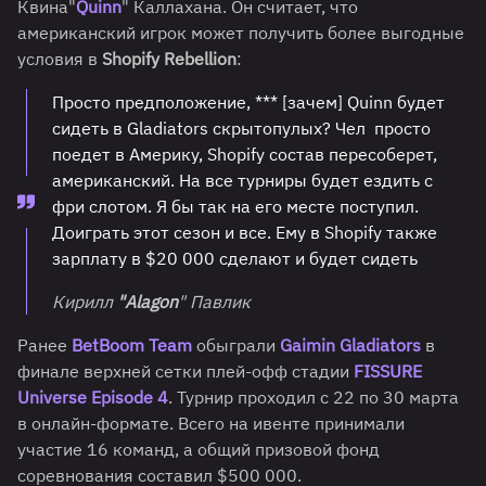
Квина"
Quinn
" Каллахана. Он считает, что
американский игрок может получить более выгодные
условия в
Shopify Rebellion
:
Просто предположение, *** [зачем] Quinn будет
сидеть в Gladiators скрытопулых? Чел просто
поедет в Америку, Shopify состав пересоберет,
американский. На все турниры будет ездить с
фри слотом. Я бы так на его месте поступил.
Доиграть этот сезон и все. Ему в Shopify также
зарплату в $20 000 сделают и будет сидеть
Кирилл
"Alagon
" Павлик
Ранее
BetBoom Team
обыграли
Gaimin Gladiators
в
финале верхней сетки плей-офф стадии
FISSURE
Universe Episode 4
. Турнир проходил с 22 по 30 марта
в онлайн-формате. Всего на ивенте принимали
участие 16 команд, а общий призовой фонд
соревнования составил $500 000.