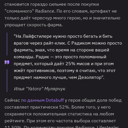
становится гораздо сильнее после покупки
"сломанного" Radiance. По его словам, артефакт не
только даёт чересчур много герою, но и значительно
упрощает скорость фарма.
"На Лайфстилере нужно просто бегать и бить
врагов через райт-клик. С Радиком можно просто
фармить, зная, что время на стороне вашей
команды. Радик — это просто поломанный
предмет, который даёт 25% мисов и при этом
жжёт противников, поэтому я считаю, что этот
предмет намного лучше, чем Дезолятор".
Илья "Yatoro" Мулярчук
Сейчас
по данным Dotabuff
у героя общая доля побед
составляет практически 52%. Более того, у него
сохраняется положительная статистика на любом
рейтинге. При этом его частота выбора составляет
11.50%. По количеству покупок Radiance, Lifestealer