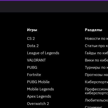
Игры
Разделы
CS 2
Новости по 
Dota 2
Статьи про 
League of Legends
Гайды по ки
VALORANT
Вики по киб
PUBG
Турниры по 
Fortnite
Прогнозы на
PUBG Mobile
Киберспорт
Mobile Legends
Профессиона
киберспорт
Apex Legends
Любительск
Overwatch 2
Стриминг