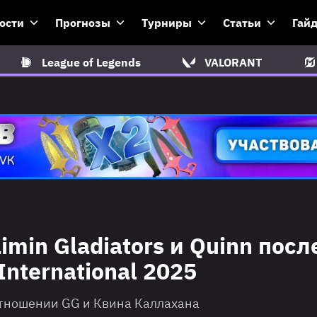
ости
Прогнозы
Турниры
Статьи
Гай
League of Legends
VALORANT
min Gladiators и Quinn посл
nternational 2025
отношении GG и Квина Каллахана