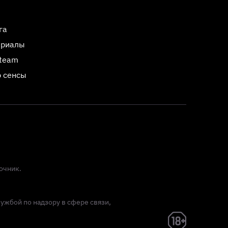
га
ериалы
Steam
 сенсы
очник.
лужбой по надзору в сфере связи,