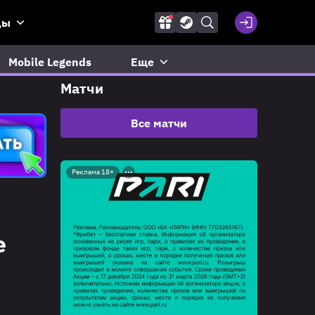
ды
Mobile Legends
Еще
Матчи
Все матчи
Реклама 18+
е