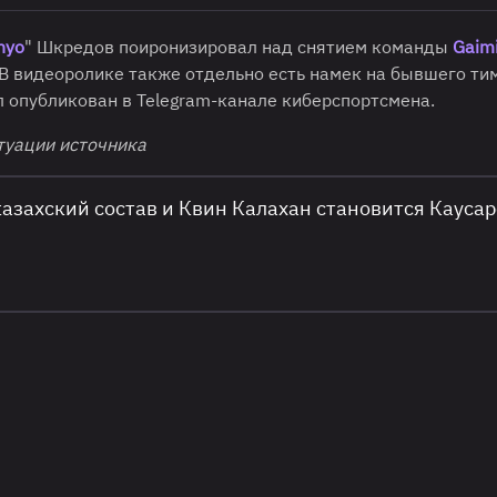
hyo
" Шкредов поиронизировал над снятием команды
Gaim
 В видеоролике также отдельно есть намек на бывшего т
л опубликован в Telegram-канале киберспортсмена.
туации источника
казахский состав и Квин Калахан становится Кауса