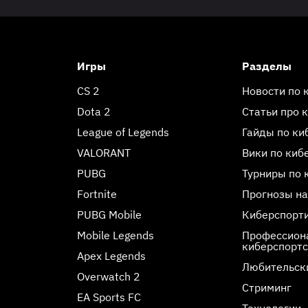
Игры
Разделы
CS 2
Новости по 
Dota 2
Статьи про 
League of Legends
Гайды по ки
VALORANT
Вики по киб
PUBG
Турниры по 
Fortnite
Прогнозы на
PUBG Mobile
Киберспорт
Mobile Legends
Профессиона
киберспорт
Apex Legends
Любительск
Overwatch 2
Стриминг
EA Sports FC
Технологии