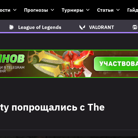
ости
Прогнозы
Турниры
Статьи
Гай
League of Legends
VALORANT
tity попрощались с The