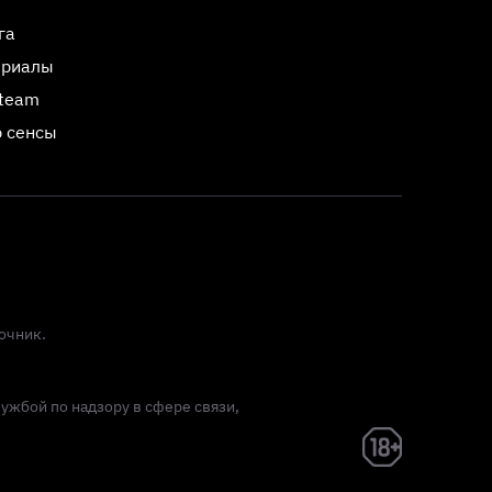
га
ериалы
Steam
 сенсы
очник.
лужбой по надзору в сфере связи,