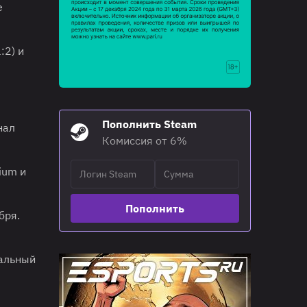
е
:2) и
Пополнить Steam
нал
Комиссия от 6%
ium и
Пополнить
бря.
нальный