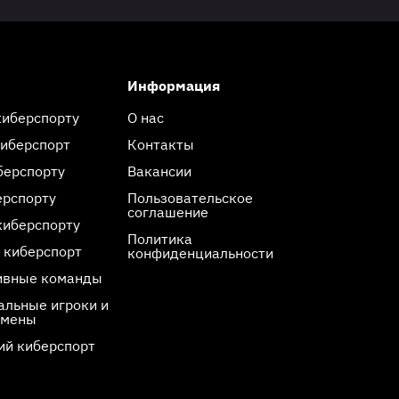
Информация
киберспорту
О нас
киберспорт
Контакты
берспорту
Вакансии
ерспорту
Пользовательское
соглашение
киберспорту
Политика
 киберспорт
конфиденциальности
ивные команды
льные игроки и
смены
ий киберспорт