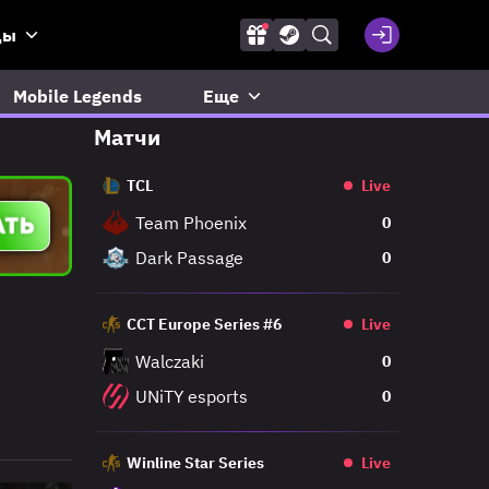
ды
Mobile Legends
Еще
Матчи
TCL
Live
Team Phoenix
0
Dark Passage
0
CCT Europe Series #6
Live
Walczaki
0
UNiTY esports
0
Winline Star Series
Live