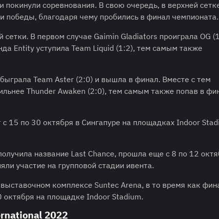
 и покинули соревнования. В свою очередь, в верхней сетк
ли победы, благодаря чему пробились в финал чемпионата.
сетки. В первом случае Gaimin Gladiators проиграла OG (1
да Entity уступила Team Liquid (1:2), тем самым также
обыграла Team Aster (2:0) и вышла в финал. Вместе с тем
ильнее Thunder Awaken (2:0), тем самым также попав в фи
т с 15 по 30 октября в Сингапуре на площадках Indoor Stad
получила название Last Chance, прошла еще с 8 по 12 октя
няли участие на групповой стадии ивента.
 выставочном комплексе Suntec Arena, в то время как фи
30 октября на площадке Indoor Stadium.
national 2022