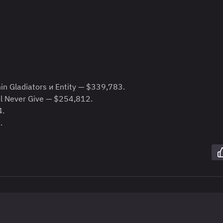
in Gladiators и Entity — $339,783.
al Never Give — $254,812.
4.
.