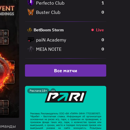
Perfecto Club
1
Buster Club
0
BetBoom Storm
Live
paiN Academy
0
MEIA NOITE
0
Все матчи
Реклама 18+
команды