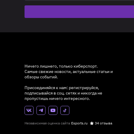
Ничего лишнего, только киберспорт.
Самые свежие новости, актуальные статьи и
обзоры событий.
Присоединяйся к нам: регистрируйся,
подписывайся в соц. сетях и никогда не
пропустишь ничего интересного.
Независимая оценка сайта
Esports.ru
34 отзыва