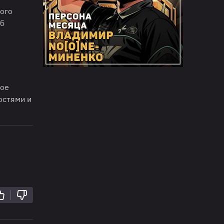
ого
уб
вое
остями и