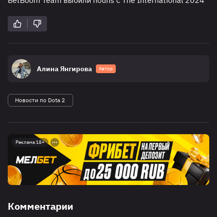
BetBoom Team выбили nouns с The International 2024
Алина Янгирова
Автор
Новости по Dota 2
Реклама 18+
Комментарии