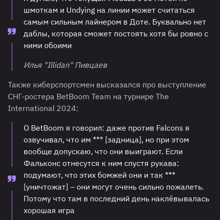
шмоткам и Undying на линии может считаться
самым сильным лайнером в Доте. Буквально нет
даблы, которая сможет постоять хотя бы ровно с
ними обоими
Илья "Illidan" Пивцаев
Также киберспортсмен высказался про выступление
СНГ-ростера BetBoom Team на турнире The
International 2024:
О BetBoom я говорил: даже против Falcons я
озвучивал, что им *** [задница], но при этом
вообще допускаю, что они выиграют. Если
Фальконс отнесутся к ним спустя рукава:
подумают, что этих бомжей они и так ***
[уничтожат] – они могут очень сильно пожалеть.
Потому что там в последний день наклёвывалась
хорошая игра