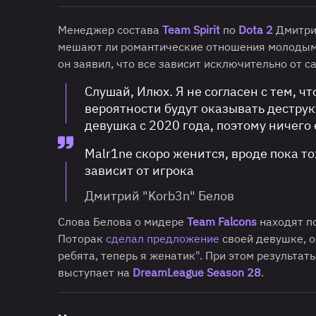
Менеджер состава
Team Spirit
по
Dota 2
Дмитри
мешают ли романтические отношения молодым 
он заявил, что все зависит исключительно от с
Слушай, Илюх. Я не согласен с тем, ч
вероятности будут оказывать деструк
девушка с 2020 года, поэтому ничего
Malr1ne скоро женится, вроде пока тож
зависит от игрока
Дмитрий "Korb3n" Белов
Слова Белова о мидере
Team Falcons
находят п
Поторак
сделал предложение
своей девушке, о
ребята, теперь я женатик". При этом результа
выступает на
DreamLeague Season 28
.