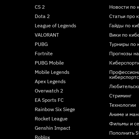
CS 2
Новости по 
Dota 2
Статьи про 
League of Legends
Гайды по ки
VALORANT
Вики по киб
PUBG
Турниры по 
Fortnite
Прогнозы на
PUBG Mobile
Киберспорт
Mobile Legends
Профессиона
киберспорт
Apex Legends
Любительск
Overwatch 2
Стриминг
EA Sports FC
Технологии
Rainbow Six Siege
Аниме и ман
Rocket League
Фильмы и с
Genshin Impact
Пополнить 
Roblox