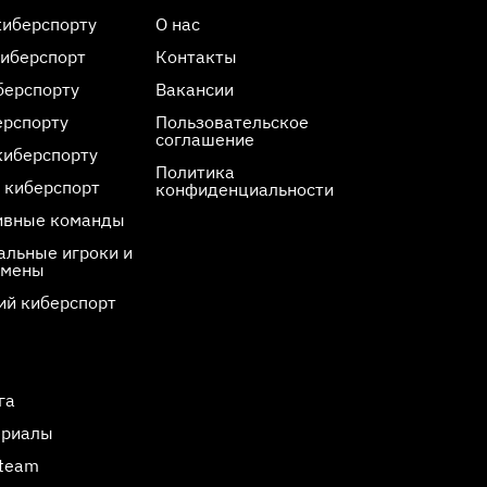
киберспорту
О нас
киберспорт
Контакты
берспорту
Вакансии
ерспорту
Пользовательское
соглашение
киберспорту
Политика
 киберспорт
конфиденциальности
ивные команды
льные игроки и
смены
ий киберспорт
га
ериалы
Steam