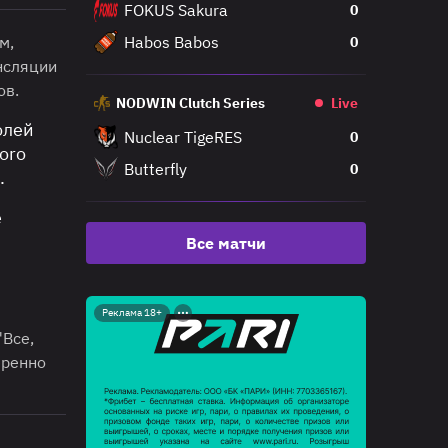
FOKUS Sakura
0
м,
Habos Babos
0
нсляции
ов.
NODWIN Clutch Series
Live
олей
Nuclear TigeRES
0
oro
Butterfly
0
.
е
Все матчи
"
Реклама 18+
"Все,
еренно