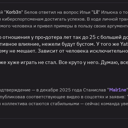
й "
Korb3n
" Белов ответил на вопрос Ильи "
Lil
" Ильюка о то
киберспортсменам достигать успехов. В ходе личной тра
амого человека и привел примеры в пользу своих аргумент
то отношения у про-дотера лет так до 25 с большей д
тивное влияние, нежели будут бустом. У того же Yat
 ему не мешает. Зависит от человека исключительно
е хуже играть не стал. Все круто у него. Думаю, вс
одтверждение — в декабре 2025 года Станислав "
Malr1ne
публиковав соответствующее видео в соцсетях и заявив: 
ты коллектива остаются стабильными — сейчас команда ув