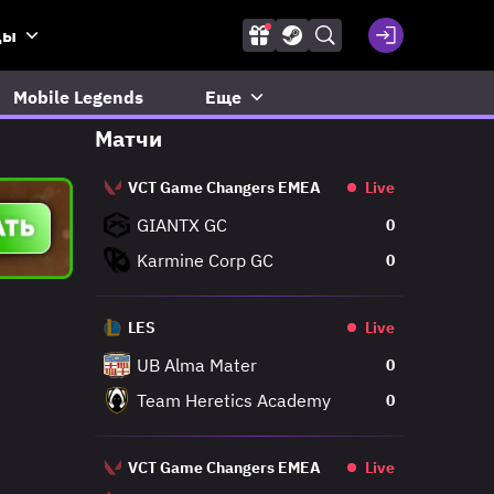
ды
Mobile Legends
Еще
Матчи
VCT Game Changers EMEA
Live
GIANTX GC
0
Karmine Corp GC
0
LES
Live
UB Alma Mater
0
Team Heretics Academy
0
VCT Game Changers EMEA
Live