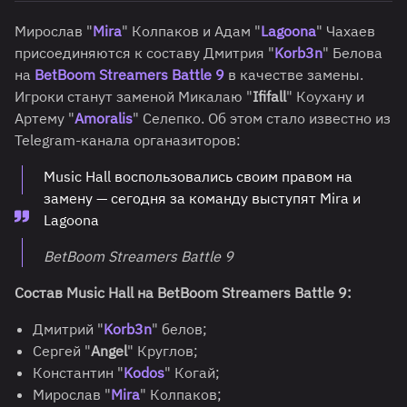
Мирослав "
Mira
" Колпаков и Адам "
Lagoona
" Чахаев
присоединяются к составу Дмитрия "
Korb3n
" Белова
на
BetBoom Streamers Battle 9
в качестве замены.
Игроки станут заменой Микалаю "
Ififall
" Коухану и
Артему "
Amoralis
" Селепко. Об этом стало известно из
Telegram-канала органазиторов:
Music Hall воспользовались своим правом на
замену — сегодня за команду выступят Mira и
Lagoona
BetBoom Streamers Battle 9
Состав Music Hall на BetBoom Streamers Battle 9:
Дмитрий "
Korb3n
" белов;
Сергей "
Angel
" Круглов;
Константин "
Kodos
" Когай;
Мирослав "
Mira
" Колпаков;