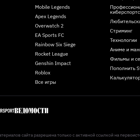
Mobile Legends
Профессиона
киберспорт
Apex Legends
Любительск
Overwatch 2
Стриминг
EA Sports FC
Технологии
Rainbow Six Siege
Аниме и ман
Rocket League
Фильмы и с
Genshin Impact
Пополнить 
Roblox
Калькулятор
Все игры
териалов сайта разрешена только с активной ссылкой на первоист