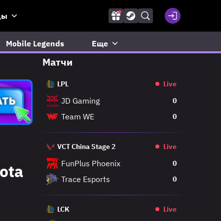
ды
Mobile Legends
Еще
Матчи
LPL
Live
JD Gaming
0
Team WE
0
VCT China Stage 2
Live
FunPlus Phoenix
0
ota
Trace Esports
0
LCK
Live