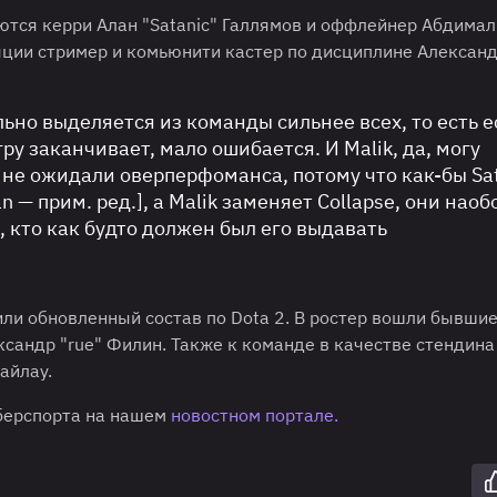
ляются керри Алан "Satanic" Галлямов и оффлейнер Абдима
ляции стример и комьюнити кастер по дисциплине Александ
ально выделяется из команды сильнее всех, то есть 
ру заканчивает, мало ошибается. И Malik, да, могу
о не ожидали оверперфоманса, потому что как-бы Sa
 — прим. ред.], а Malik заменяет Collapse, они наоб
 кто как будто должен был его выдавать
вили обновленный состав по Dota 2. В ростер вошли бывши
ександр "rue" Филин. Также к команде в качестве стендина
айлау.
иберспорта на нашем
новостном портале.