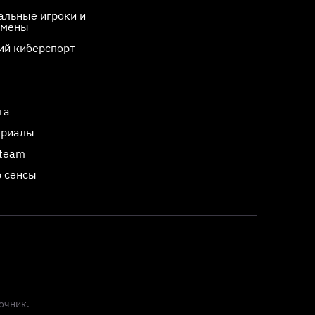
льные игроки и
смены
ий киберспорт
га
ериалы
Steam
 сенсы
очник.