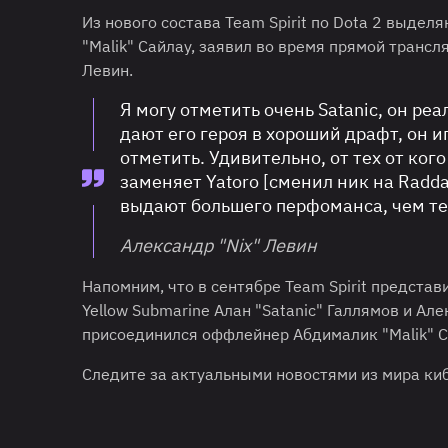
Из нового состава Team Spirit по Dota 2 выде
"Malik" Сайлау, заявил во время прямой транс
Левин.
Я могу отметить очень Satanic, он ре
дают его героя в хороший драфт, он иг
отметить. Удивительно, от тех от ког
заменяет Yatoro [сменил ник на Raddan
выдают большего перфоманса, чем те,
Александр "Nix" Левин
Напомним, что в сентябре Team Spirit предста
Yellow Submarine Алан "Satanic" Галлямов и Ал
присоединился оффлейнер Абдималик "Malik" С
Следите за актуальными новостями из мира к