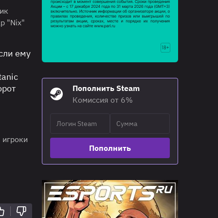
лик
р "Nix"
если ему
tanic
орот
Пополнить Steam
Комиссия от 6%
е игроки
Пополнить