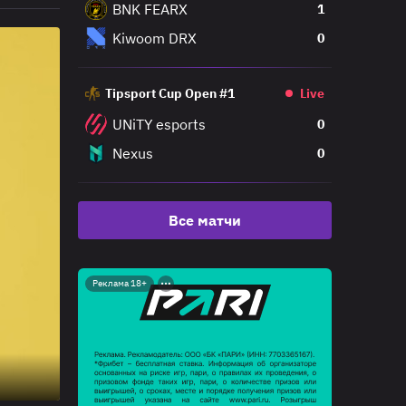
BNK FEARX
1
Kiwoom DRX
0
Tipsport Cup Open #1
Live
UNiTY esports
0
Nexus
0
Все матчи
Реклама 18+