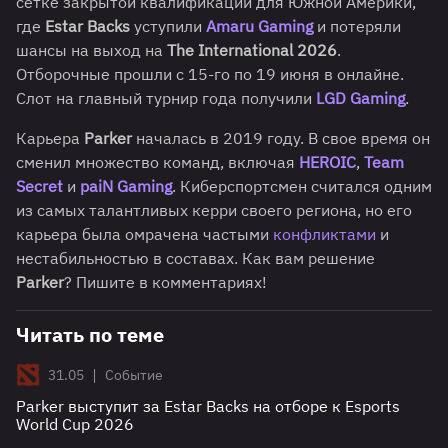
сетке закрытой квалификации для Южной Америки,
где
Estar Backs
уступили
Amaru Gaming
и потеряли
шансы на выход на
The International 2026
.
Отборочные прошли с 15-го по 19 июня в онлайне.
Слот на главный турнир года получили
LGD Gaming
.
Карьера
Parker
началась в 2019 году. В свое время он
сменил множество команд, включая
HEROIC
,
Team
Secret
и
paiN Gaming
. Киберспортсмен считался одним
из самых талантливых керри своего региона, но его
карьера была омрачена частыми
конфликтами
и
нестабильностью в составах. Как вам решение
Parker
? Пишите в комментариях!
Читать по теме
|
31.05
Событие
Parker выступит за Estar Backs на отборе к Esports
World Cup 2026