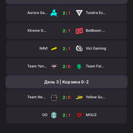
Aurora Gaming
Tundra Esports
2
:
1
Xtreme Gaming
BetBoom Team
2
:
1
NAVI
Vici Gaming
2
:
1
Team Yandex
Team Falcons
2
:
0
День 3 | Корзина 0-2
Team Nemesis
Yellow Submarine
2
:
0
OG
MOUZ
2
:
1