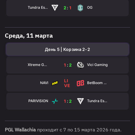
Tundra Esports
OG
2
:
1
Среда, 11 марта
День 5 | Корзина 2-2
Xtreme Gaming
Vici Gaming
1
:
2
LI
NAVI
BetBoom Team
VE
PARIVISION
Tundra Esports
1
:
2
PGL Wallachia
проходит с 7 по 15 марта 2026 года.