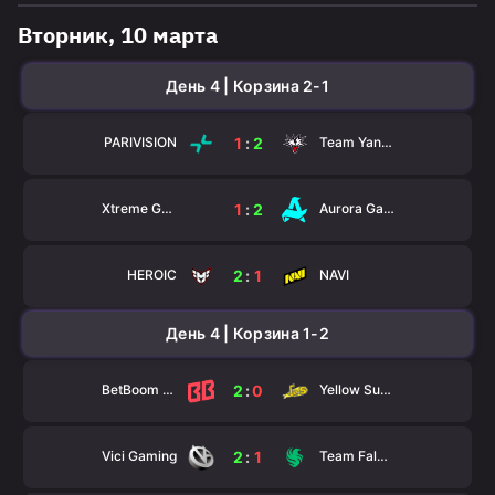
Вторник, 10 марта
День 4 | Корзина 2-1
PARIVISION
Team Yandex
1
:
2
Xtreme Gaming
Aurora Gaming
1
:
2
HEROIC
NAVI
2
:
1
День 4 | Корзина 1-2
BetBoom Team
Yellow Submarine
2
:
0
Vici Gaming
Team Falcons
2
:
1