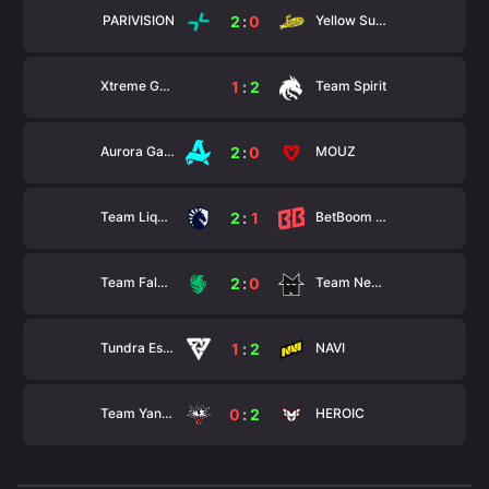
PARIVISION
Yellow Submarine
2
:
0
Xtreme Gaming
Team Spirit
1
:
2
Aurora Gaming
MOUZ
2
:
0
Team Liquid
BetBoom Team
2
:
1
Team Falcons
Team Nemesis
2
:
0
Tundra Esports
NAVI
1
:
2
Team Yandex
HEROIC
0
:
2