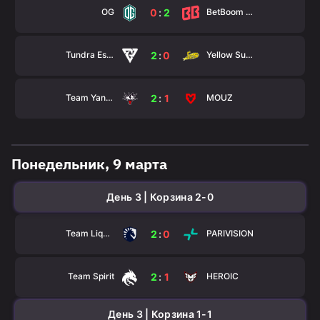
OG
BetBoom Team
0
:
2
Tundra Esports
Yellow Submarine
2
:
0
Team Yandex
MOUZ
2
:
1
Понедельник, 9 марта
День 3 | Корзина 2-0
Team Liquid
PARIVISION
2
:
0
Team Spirit
HEROIC
2
:
1
День 3 | Корзина 1-1