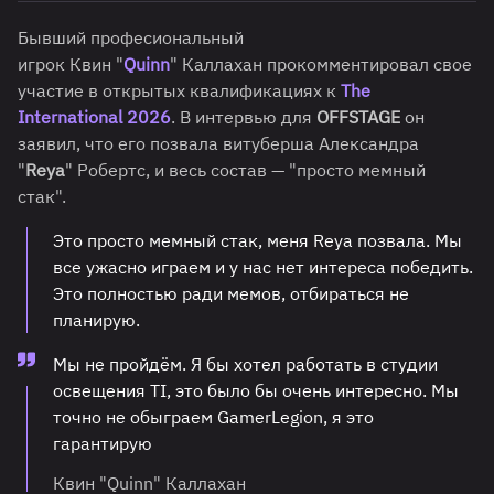
Бывший професиональный
игрок
Квин "
Quinn
" Каллахан прокомментировал свое
участие в открытых квалификациях к
The
International 2026
. В интервью для
OFFSTAGE
он
заявил, что его позвала витуберша Александра
"
Reya
" Робертс, и весь состав — "просто мемный
стак".
Это просто мемный стак, меня Reya позвала. Мы
все ужасно играем и у нас нет интереса победить.
Это полностью ради мемов, отбираться не
планирую.
Мы не пройдём. Я бы хотел работать в студии
освещения TI, это было бы очень интересно. Мы
точно не обыграем GamerLegion, я это
гарантирую
Квин "Quinn" Каллахан