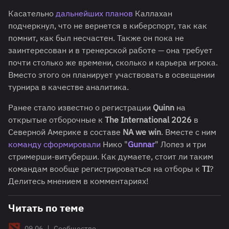
Касательно
дальнейших планов
Каллахан
подчеркнул, что не вернется в киберспорт, так как
помнит, как был несчастен. Также он пока не
заинтересован и в тренерской работе — она требует
почти столько же времени, сколько и карьера игрока.
Вместо этого он планирует участвовать в освещении
турнира в качестве аналитика.
Ранее стало известно о регистрации
Quinn
на
открытые отборочные к
The International 2026
в
Северной Америке в составе
NA we win
. Вместе с ним
команду сформировали
Нико "
Gunnar
" Лопез и три
стримерши-витуберши. Как думаете, стоит ли таким
командам вообще регистрироваться на отборы к
TI
?
Делитесь мнением в комментариях!
Читать по теме
|
09.06
Сообщество