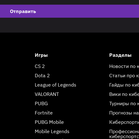
Отправить
Игры
Разделы
CS 2
Новости по 
Dota 2
Статьи про 
League of Legends
Гайды по ки
VALORANT
Вики по киб
PUBG
Турниры по 
Fortnite
Прогнозы на
PUBG Mobile
Киберспорт
Mobile Legends
Профессиона
киберспорт