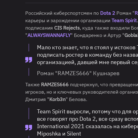
Российский киберспортсмен по
Dota 2
Роман "
R
карьеры и зарождении организации
Team Spirit
подписания
CIS Rejects
, куда также входили Бо
"
ALWAYSWANNAFLY
" Бондаренко и Артур "
Gobla
Мало кто знает, что я стоял у истоков
подписать ростер в команду без назва
организацией, давшей мне первый с
Роман "RAMZES666" Кушнарев
Также
RAMZES666
подчеркнул, что превращение
игроков, но и ключевых руководителей организ
Дмитрия "
Korb3n
" Белова.
Team Spirit выросли, потому что для 
все говорят про Dota 2, все сразу вс
International 2021 сказалась на кибе
Miposhka и Silent