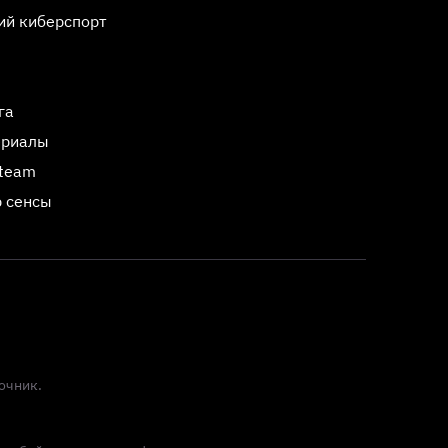
ий киберспорт
га
ериалы
Steam
 сенсы
очник.