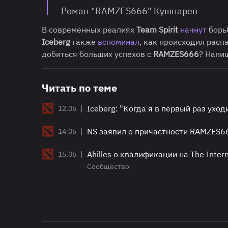
Роман "RAMZES666" Кушнарев
В современных реалиях
Team Spirit
начнут
борьб
Iceberg
также
вспоминал
, как происходил расп
добиться больших успехов с
RAMZES666
? Напи
Читать по теме
|
Iceberg: "Когда я в первый раз уход
12.06
|
NS заявил о причастности RAMZES66
14.06
|
Ahilles о квалификации на The Inter
15.06
Сообщество