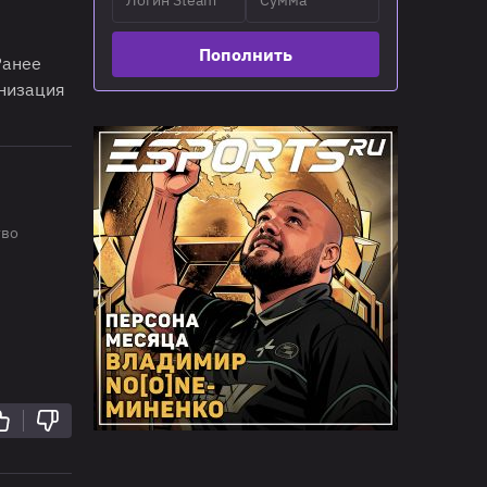
Пополнить
Ранее
анизация
тво
"