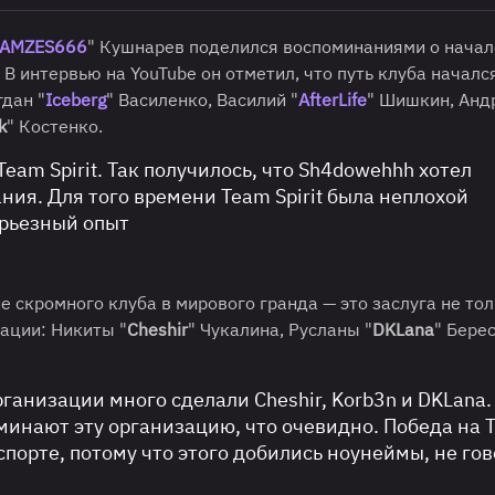
AMZES666
" Кушнарев поделился воспоминаниями о начал
. В интервью на YouTube он отметил, что путь клуба началс
гдан "
Iceberg
" Василенко, Василий "
AfterLife
" Шишкин, Анд
k
" Костенко.
 Team Spirit. Так получилось, что Sh4dowehhh хотел
ния. Для того времени Team Spirit была неплохой
ерьезный опыт
 скромного клуба в мирового гранда — это заслуга не то
ации: Никиты "
Cheshir
" Чукалина, Русланы "
DKLana
" Берес
организации много сделали Cheshir, Korb3n и DKLana.
поминают эту организацию, что очевидно. Победа на 
рспорте, потому что этого добились ноунеймы, не гов