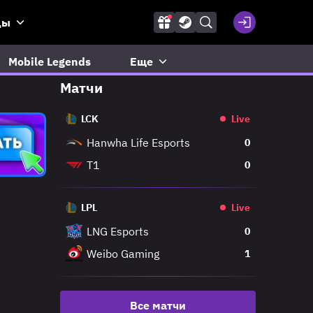
ды
Mobile Legends
Еще
Матчи
LCK
Live
Hanwha Life Esports
0
T1
0
LPL
Live
LNG Esports
0
Weibo Gaming
1
Все матчи