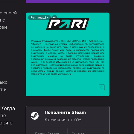
е своей
Реклама 18+
я с
рей
лько
т и
 Когда
Пополнить Steam
The
Комиссия от 6%
оря о