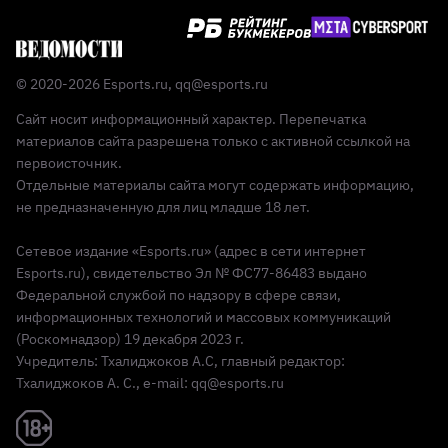
© 2020-2026 Esports.ru,
qq@esports.ru
Сайт носит информационный характер. Перепечатка
материалов сайта разрешена только с активной ссылкой на
первоисточник.
Отдельные материалы сайта могут содержать информацию,
не предназначенную для лиц младше 18 лет.
Сетевое издание «Esports.ru» (адрес в сети интернет
Esports.ru), свидетельство Эл № ФС77-86483 выдано
Федеральной службой по надзору в сфере связи,
информационных технологий и массовых коммуникаций
(Роскомнадзор) 19 декабря 2023 г.
Учредитель: Тхалиджоков А.С, главный редактор:
Тхалиджоков А. С., e-mail: qq@esports.ru
Реклама 18+