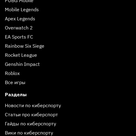
PUBG Mobile
Mobile Legends
Apex Legends
Overwatch 2
EA Sports FC
Rainbow Six Siege
Rocket League
Genshin Impact
Roblox
Все игры
Разделы
Новости по киберспорту
Статьи про киберспорт
Гайды по киберспорту
Вики по киберспорту