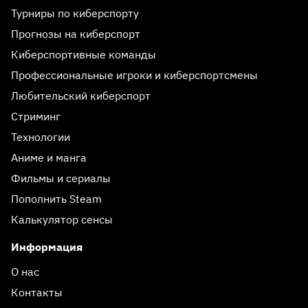
Турниры по киберспорту
Прогнозы на киберспорт
Киберспортивные команды
Профессиональные игроки и киберспортсмены
Любительский киберспорт
Стриминг
Технологии
Аниме и манга
Фильмы и сериалы
Пополнить Steam
Калькулятор сенсы
Информация
О нас
Контакты