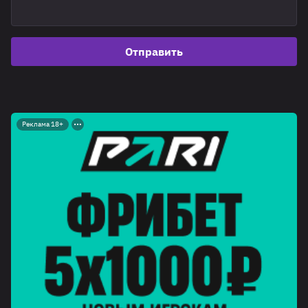
Отправить
Реклама 18+