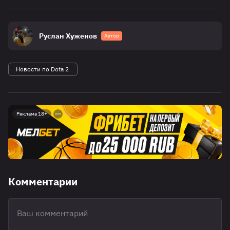
Руслан Хуженов
Автор
Новости по Dota 2
Реклама 18+
Комментарии