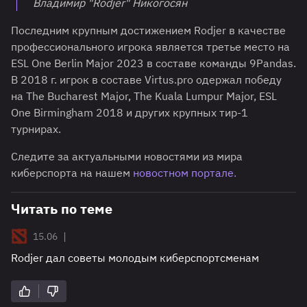
Владимир "Rodjer" Никогосян
Последним крупным достижением Rodjer в качестве
профессионального игрока является третье место на
ESL One Berlin Major 2023 в составе команды 9Pandas.
В 2018 г. игрок в составе Virtus.pro одержал победу
на The Bucharest Major, The Kuala Lumpur Major, ESL
One Birmingham 2018 и других крупных тир-1
турнирах.
Следите за актуальными новостями из мира
киберспорта на нашем
новостном портале.
Читать по теме
|
15.06
Rodjer дал советы молодым киберспортсменам