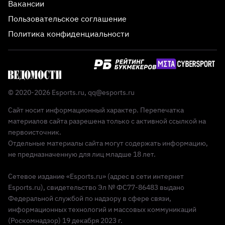
Вакансии
Пользовательское соглашение
Политика конфиденциальности
© 2020-2026 Esports.ru,
qq@esports.ru
Сайт носит информационный характер. Перепечатка
материалов сайта разрешена только с активной ссылкой на
первоисточник.
Отдельные материалы сайта могут содержать информацию,
не предназначенную для лиц младше 18 лет.
Сетевое издание «Esports.ru» (адрес в сети интернет
Esports.ru), свидетельство Эл № ФС77-86483 выдано
Федеральной службой по надзору в сфере связи,
информационных технологий и массовых коммуникаций
(Роскомнадзор) 19 декабря 2023 г.