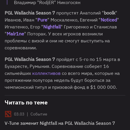
Владимир "RodjER" Никогосян
PGL Wallachia Season 7
пропустят Анатолий "
boolk
"
Иванов, Иван "
Pure
" Москаленко, Евгений "
Noticed
"
Игнатенко, Егор "
Nightfall
" Григоренко и Станислав
"
Malr1ne
" Поторак. У всех игроков возникли
проблемы с визой и они не смогут выступить на
соревновании.
PGL Wallachia Season 7
пройдет с 5-го по 15 марта в
Бухаресте, Румыния. Соревнование соберет 16
сильнейших
коллективов
со всего мира, которые на
протяжении полутора недель будут бороться за
чемпионский титул и призовой фонд в $1 000 000.
Читать по теме
|
03.03
Событие
V-Tune заменит Nightfall на PGL Wallachia Season 7