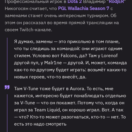
Профессиональный игрок в
Dota 2
Владимир "
RodjER
"
Никогосян считает, что
PGL Wallachia Season 7
с
заменами станет очень интересным турниром. Об
этом он рассказал во время прямой трансляции на
своем Twitch-канале.
Я думаю, замены — это прикольно в том плане,
что ты следишь за командой: они играют одним
стилем. Условно вот Falcons, да? Там у Lorenof
другой пул, у Malr1ne — другой. И, может, команда
как‑то по‑другому будет играть: возьмёт каких‑то
новых героев, что‑то внесёт, да.
Там V‑Tune тоже будет в Aurora. То есть, мне
кажется, интересно будет понаблюдать отдельно
за V‑Tune — что он покажет. Потому что, когда он
играл за Team Liquid, он хорошо играл. Вот. А так
— что? Кто‑то может разогнаться, кто‑то — нет. То
есть это надо смотреть