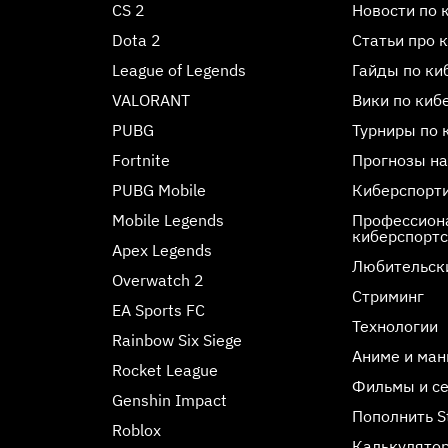
CS 2
Новости по 
Dota 2
Статьи про 
League of Legends
Гайды по ки
VALORANT
Вики по киб
PUBG
Турниры по 
Fortnite
Прогнозы на
PUBG Mobile
Киберспорт
Mobile Legends
Профессиона
киберспорт
Apex Legends
Любительск
Overwatch 2
Стриминг
EA Sports FC
Технологии
Rainbow Six Siege
Аниме и ман
Rocket League
Фильмы и с
Genshin Impact
Пополнить 
Roblox
Калькулятор