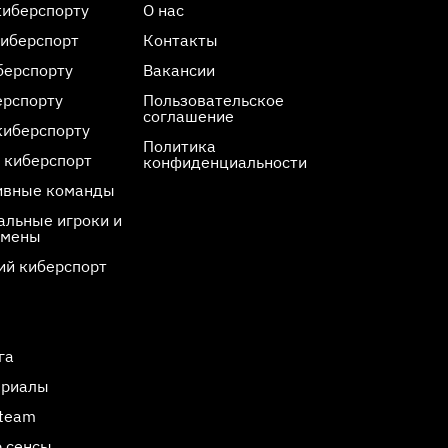
киберспорту
О нас
киберспорт
Контакты
берспорту
Вакансии
ерспорту
Пользовательское
соглашение
киберспорту
Политика
 киберспорт
конфиденциальности
ивные команды
льные игроки и
смены
ий киберспорт
га
ериалы
Steam
 сенсы