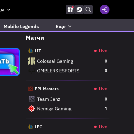
ды
Mobile Legends
Еще
Матчи
LIT
Live
Colossal Gaming
0
GMBLERS ESPORTS
0
EPL Masters
Live
Team Jenz
0
Nemiga Gaming
1
LEC
Live