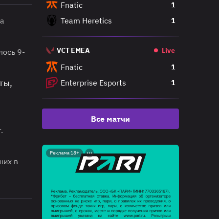
Fnatic
1
та
Team Heretics
1
VCT EMEA
Live
лось 9-
Fnatic
1
ты,
Enterprise Esports
1
Все матчи
.
Реклама 18+
ших в