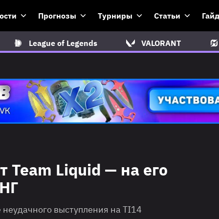
ости
Прогнозы
Турниры
Статьи
Гай
League of Legends
VALORANT
 Team Liquid — на его
СНГ
е неудачного выступления на TI14