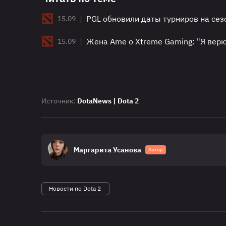
|
PGL обновили даты турниров на се
15.09
|
Жена Ame о Xtreme Gaming: "Я верю
15.09
Источник:
DotaNews | Dota 2
Маргарита Усанова
Автор
Новости по Dota 2