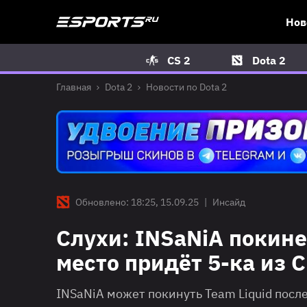
Нов
CS 2
Dota 2
Главная
Dota 2
Новости по Dota 2
Обновлено: 18:25, 15.09.25
|
Инсайд
Слухи: INSaNiA покинет
место придёт 5-ка из 
INSaNiA может покинуть Team Liquid посл