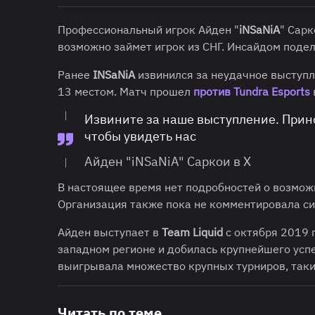
Профессиональный игрок Айден "
iNSaNiA
" Сарк
возможно займет игрок из СНГ. Инсайдом поде
Ранее
INSaNiA
извинился за неудачное выступ
13 местом. Матч прошел
против Tundra Esports
Извините за наше выступление. Прин
чтобы увидеть нас
Айден "iNSaNiA" Саркои в X
В настоящее время нет подробностей о возмож
Организация также пока не комментировала с
Айден выступает в
Team Liquid
с октября 2019 
западном регионе и добилась крупнейшего усп
выигрывала множество крупных турниров, так
Читать по теме