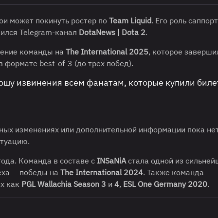
ои может покинуть ростер по
Team Liquid
. Его роль саппор
лился Telegram-канал
DotaNews | Dota 2
.
ление команды на
The International 2025
, которое заверши
в формате best-of-3 (до трех побед).
ошу извинения всем фанатам, которые купили биле
ных изменениях или дополнительной информации пока нет
итуацию.
года. Команда в составе с
INSaNiA
стала одной из сильней
еха — победы на
The International 2024
. Также команда
их как
PGL Wallachia Season 3
и
4
,
ESL One Germany 2020
.