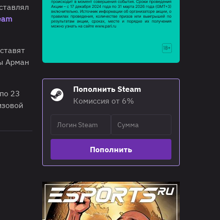
оставлял
eam
дставят
ды Арман
Пополнить Steam
 по 23
Комиссия от 6%
изовой
Пополнить