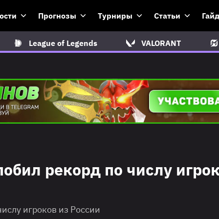
ости
Прогнозы
Турниры
Статьи
Гай
League of Legends
VALORANT
 побил рекорд по числу игро
числу игроков из России