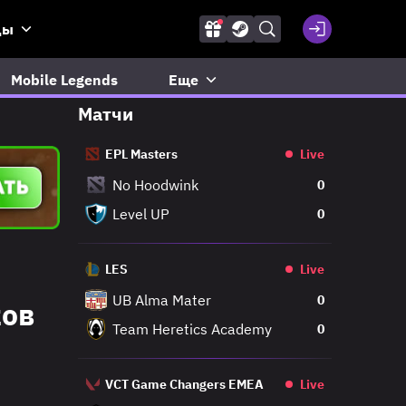
ды
Mobile Legends
Еще
Матчи
EPL Masters
Live
No Hoodwink
0
Level UP
0
LES
Live
UB Alma Mater
0
ков
Team Heretics Academy
0
VCT Game Changers EMEA
Live