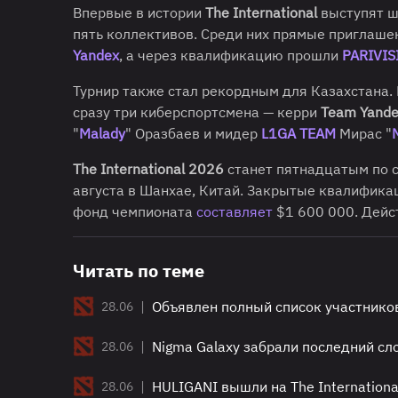
Впервые в истории
The International
выступят ш
пять коллективов
. Среди них прямые приглаше
Yandex
, а через квалификацию прошли
PARIVIS
Турнир также стал рекордным для Казахстана. 
сразу три киберспортсмена — керри
Team Yand
"
Malady
" Оразбаев и мидер
L1GA TEAM
Мирас "
The International 2026
станет пятнадцатым по 
августа в Шанхае, Китай. Закрытые квалификац
фонд чемпионата
составляет
$1 600 000. Дей
Читать по теме
|
Объявлен полный список участников 
28.06
|
Nigma Galaxy забрали последний сло
28.06
|
HULIGANI вышли на The Internation
28.06