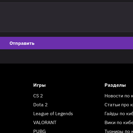
Отправить
Игры
Разделы
CS 2
Новости по 
Dota 2
Статьи про 
League of Legends
Гайды по ки
VALORANT
Вики по киб
PUBG
Турниры по 