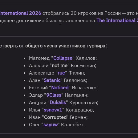
International 2026
отобрались 20 игроков из России — это 
ыдущее достижение было установлено на
The International
тверть от общего числа участников турнира:
Магомед "
Collapse
" Халилов;
Алексей "
not me
" Космынин;
Александр "
rue
" Филин;
Алан "
Satanic
" Галлямов;
Евгений "
Noticed
" Игнатенко;
Эдгар "
9Class
" Налтакян;
Андрей "
Dukalis
" Куропаткин;
Илья "
ssnovv1
" Кондрашов;
Иван "
Corrupted
" Герман;
Олег "
sayuw
" Каленбет.