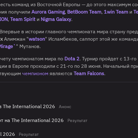
есть команд из Восточной Европы — до этого максимум с
ния получили
Aurora Gaming
,
BetBoom Team
,
1win Team
и
T
ION
,
Team Spirit
и
Nigma Galaxy
.
Впервые в истории главного чемпионата мира страну пре
ex
Алимжан "
watson
" Исламбеков, саппорт этой же коман
Mirage`
" Мутанов.
счету чемпионатом мира по
Dota 2
. Турнир пройдет с 13-го
ии в Европе проходили с 21-го по 28 июня. Начальный пр
ствующим
чемпионом
являются
Team Falcons
.
The International 2026
Анонс
т на The International 2026
Результат
al 2026
Результат