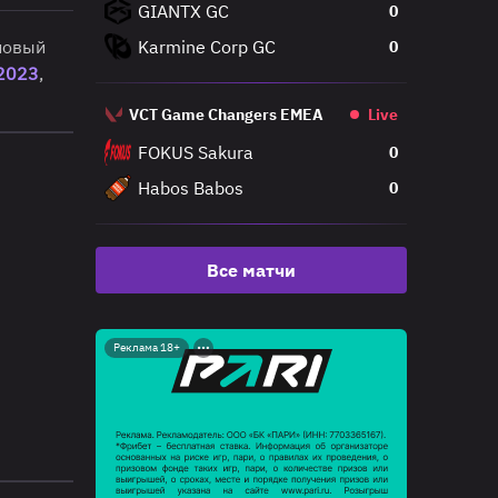
GIANTX GC
0
новый
Karmine Corp GC
0
 2023
,
VCT Game Changers EMEA
Live
FOKUS Sakura
0
Habos Babos
0
Все матчи
Реклама 18+