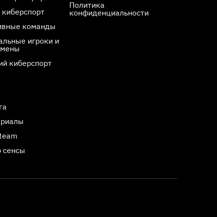
Политика
 киберспорт
конфиденциальности
ивные команды
льные игроки и
смены
ий киберспорт
га
ериалы
Steam
 сенсы