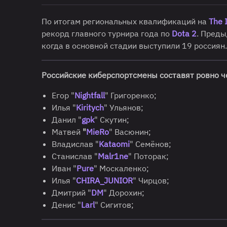
По итогам региональных квалификаций на
The 
рекорд главного турнира года по
Dota 2
. Пред
когда в основной стадии выступили 19 россиян.
Российские киберспортсмены составят ровно че
Егор "
Nightfall
" Григоренко;
Илья "
Kiritych
" Ульянов;
Данил "
gpk
" Скутин;
Матвей
"
MieRo
" Васюнин;
Владислав "
Kataomi
" Семёнов;
Станислав "
Malr1ne
" Поторак;
Иван "
Pure
" Москаленко;
Илья "
CHIRA_JUNIOR
" Чирцов;
Дмитрий "
DM
" Дорохин;
Денис "
Larl
" Сигитов;