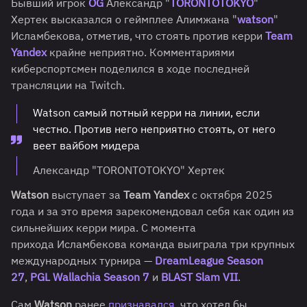
Бывший игрок
OG
Александр "
TORONTOTOKYO
"
Хертек высказался о геймплее Алимжана "
watson
"
Исламбекова, отметив, что стоять против керри
Team
Yandex
крайне неприятно. Комментариями
киберспортсмен поделился в ходе последней
трансляции на Twitch.
Watson самый потный керри на линии, если
честно. Против него неприятно стоять, от него
веет вайбом мидера
Александр "TORONTOTOKYO" Хертек
Watson
выступает за
Team Yandex
с октября 2025
года и за это время зарекомендовал себя как один из
сильнейших керри мира. С момента
прихода Исламбекова команда выиграла три крупных
международных турнира —
DreamLeague Season
27
,
PGL Wallachia Season 7
и
BLAST Slam VII
.
Сам
Watson
ранее
признавался
, что хотел бы