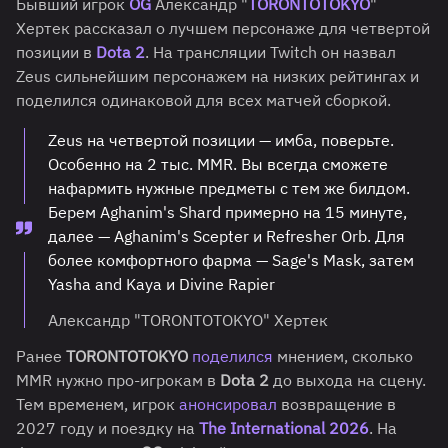
Бывший игрок
OG
Александр "
TORONTOTOKYO
"
Хертек рассказал о лучшем персонаже для четвертой
позиции в
Dota 2
. На трансляции Twitch он назвал
Zeus сильнейшим персонажем на низких рейтингах и
поделился одинаковой для всех матчей сборкой.
Zeus на четвертой позиции — имба, поверьте.
Особенно на 2 тыс. MMR. Вы всегда сможете
нафармить нужные предметы с тем же билдом.
Берем Aghanim's Shard примерно на 15 минуте,
далее — Aghanim's Scepter и Refresher Orb. Для
более комфортного фарма — Sage's Mask, затем
Yasha and Kaya и Divine Rapier
Александр "TORONTOTOKYO" Хертек
Ранее
TORONTOTOKYO
поделился
мнением, сколько
MMR нужно про-игрокам в
Dota 2
до выхода на сцену.
Тем временем, игрок
анонсировал
возвращение в
2027 году и поездку на
The International 2026
. На