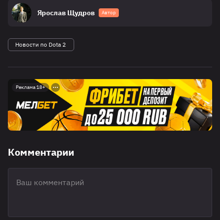
Ярослав Щудров
Автор
Новости по Dota 2
Реклама 18+
Комментарии