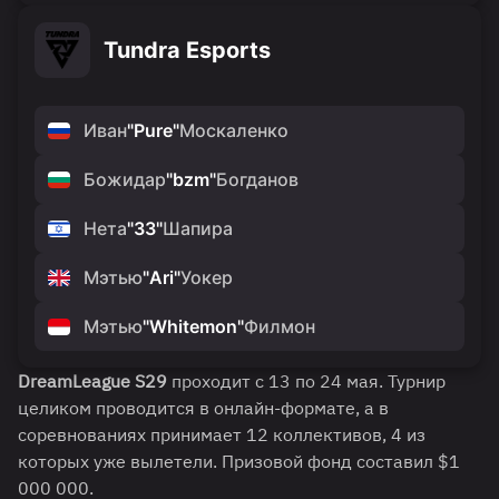
Tundra Esports
Иван
"
Pure
"
Москаленко
Божидар
"
bzm
"
Богданов
Нета
"
33
"
Шапира
Мэтью
"
Ari
"
Уокер
Мэтью
"
Whitemon
"
Филмон
DreamLeague S29
проходит с 13 по 24 мая. Турнир
целиком проводится в онлайн-формате, а в
соревнованиях принимает 12 коллективов, 4 из
которых уже вылетели. Призовой фонд составил $1
000 000.