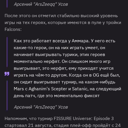
Арсений "ArsZeeqq" Усов
После этого он отметил стабильно высокий уровень
игры на тех героях, которые имеются в пуле у тройки
Falcons:
Как это работает всегда у Аммара. У него есть
какие-то герои, он на них играть умеет, он
начинает выигрывать турики, этих героев
моментально нерфят. Он слишком много игр
выигрывает, это нерфят, ему приходят учится
играть на чём-то другом. Когда он в OG ещё был,
он сидит выигрывает турнир, на каком-нибудь
Mars с Aghanim's Scepter и Satanic, на следующий
день патч, где это моментально фиксят
Арсений "ArsZeeqq" Усов
Напомним, что турнир FISSURE Universe: Episode 3
стартовал 21 августа, стадия плей-офф пройдёт с 24