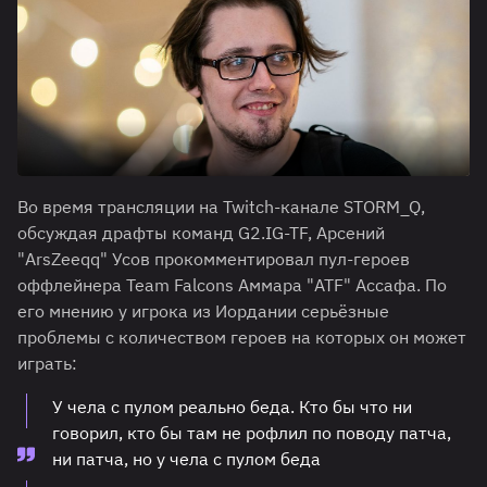
Во время трансляции на Twitch-канале STORM_Q,
обсуждая драфты команд G2.IG-TF, Арсений
"ArsZeeqq" Усов прокомментировал пул-героев
оффлейнера Team Falcons Аммара "ATF" Ассафа. По
его мнению у игрока из Иордании серьёзные
проблемы с количеством героев на которых он может
играть:
У чела с пулом реально беда. Кто бы что ни
говорил, кто бы там не рофлил по поводу патча,
ни патча, но у чела с пулом беда