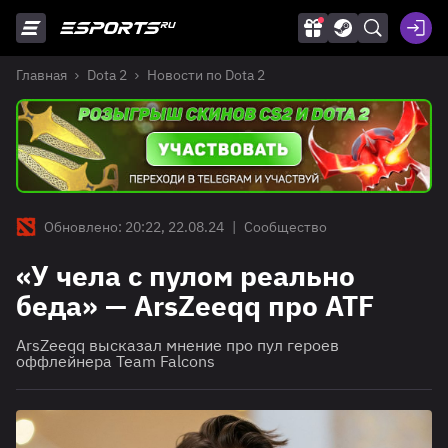
Главная
Dota 2
Новости по Dota 2
Обновлено: 20:22, 22.08.24
|
Сообщество
«У чела с пулом реально
беда» — ArsZeeqq про ATF
ArsZeeqq высказал мнение про пул героев
оффлейнера Team Falcons